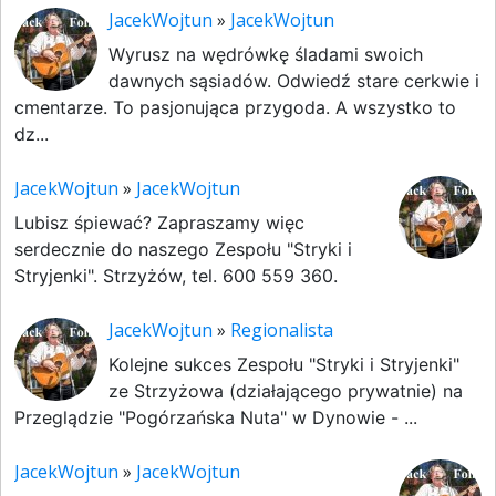
JacekWojtun
»
JacekWojtun
Wyrusz na wędrówkę śladami swoich
dawnych sąsiadów. Odwiedź stare cerkwie i
cmentarze. To pasjonująca przygoda. A wszystko to
dz...
JacekWojtun
»
JacekWojtun
Lubisz śpiewać? Zapraszamy więc
serdecznie do naszego Zespołu "Stryki i
Stryjenki". Strzyżów, tel. 600 559 360.
JacekWojtun
»
Regionalista
Kolejne sukces Zespołu "Stryki i Stryjenki"
ze Strzyżowa (działającego prywatnie) na
Przeglądzie "Pogórzańska Nuta" w Dynowie - ...
JacekWojtun
»
JacekWojtun