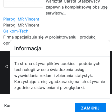
Warsztat Carsta Staszewscy
zapewnia kompleksową obsługę
serwisow...
Pierogi MR Vincent
Pierogi MR Vincent
Galkom-Tech
Firma specjalizuje się w projektowaniu i produkcji
oprzyrządowan...
Informacja
Ta strona używa plików cookies i podobnych
O strzyzowiak.pl
-
Reklama
-
Pomoc (FAQ)
-
Patronat
technologii w celu świadczenia usług,
medialny
-
Prawa autorskie
-
Redakcja i
wyświetlania reklam i zbierania statystyk.
kontakt
-
Współpraca z mediami
Korzystając z niej zgadzasz się na ich używanie
zgodnie z ustawieniami przeglądarki.
Copyright ©2009-2014 strzyzowiak.pl,
Korzystanie z Portalu oznacza akceptacją
Regulaminu
ZAMKNIJ
portalu
oraz
Polityką prywatności RODO