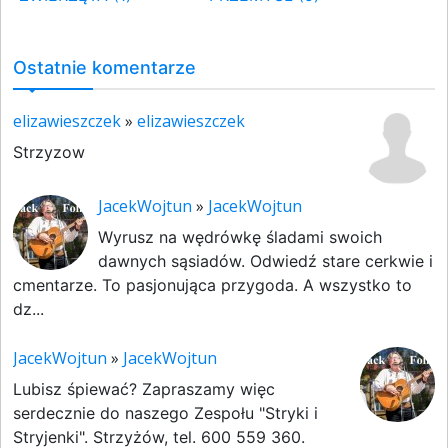
Ostatnie komentarze
elizawieszczek
»
elizawieszczek
Strzyzow
JacekWojtun
»
JacekWojtun
Wyrusz na wędrówkę śladami swoich
dawnych sąsiadów. Odwiedź stare cerkwie i
cmentarze. To pasjonująca przygoda. A wszystko to
dz...
JacekWojtun
»
JacekWojtun
Lubisz śpiewać? Zapraszamy więc
serdecznie do naszego Zespołu "Stryki i
Stryjenki". Strzyżów, tel. 600 559 360.