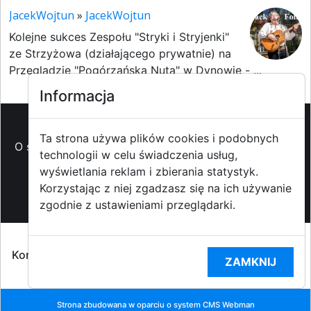
JacekWojtun
»
JacekWojtun
Kolejne sukces Zespołu "Stryki i Stryjenki"
ze Strzyżowa (działającego prywatnie) na
Przeglądzie "Pogórzańska Nuta" w Dynowie - ...
Informacja
Ta strona używa plików cookies i podobnych
O strzyzowiak.pl
-
Reklama
-
Pomoc (FAQ)
-
Patronat
technologii w celu świadczenia usług,
medialny
-
Prawa autorskie
-
Redakcja i
wyświetlania reklam i zbierania statystyk.
kontakt
-
Współpraca z mediami
Korzystając z niej zgadzasz się na ich używanie
zgodnie z ustawieniami przeglądarki.
Copyright ©2009-2014 strzyzowiak.pl,
Korzystanie z Portalu oznacza akceptacją
Regulaminu
ZAMKNIJ
portalu
oraz
Polityką prywatności RODO
Strona zbudowana w oparciu o system CMS
Webman