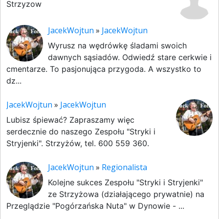
Strzyzow
JacekWojtun
»
JacekWojtun
Wyrusz na wędrówkę śladami swoich
dawnych sąsiadów. Odwiedź stare cerkwie i
cmentarze. To pasjonująca przygoda. A wszystko to
dz...
JacekWojtun
»
JacekWojtun
Lubisz śpiewać? Zapraszamy więc
serdecznie do naszego Zespołu "Stryki i
Stryjenki". Strzyżów, tel. 600 559 360.
JacekWojtun
»
Regionalista
Kolejne sukces Zespołu "Stryki i Stryjenki"
ze Strzyżowa (działającego prywatnie) na
Przeglądzie "Pogórzańska Nuta" w Dynowie - ...