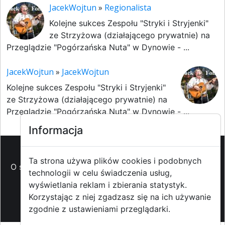
JacekWojtun
»
Regionalista
Kolejne sukces Zespołu "Stryki i Stryjenki"
ze Strzyżowa (działającego prywatnie) na
Przeglądzie "Pogórzańska Nuta" w Dynowie - ...
JacekWojtun
»
JacekWojtun
Kolejne sukces Zespołu "Stryki i Stryjenki"
ze Strzyżowa (działającego prywatnie) na
Przeglądzie "Pogórzańska Nuta" w Dynowie - ...
Informacja
Ta strona używa plików cookies i podobnych
O strzyzowiak.pl
-
Reklama
-
Pomoc (FAQ)
-
Patronat
technologii w celu świadczenia usług,
medialny
-
Prawa autorskie
-
Redakcja i
wyświetlania reklam i zbierania statystyk.
kontakt
-
Współpraca z mediami
Korzystając z niej zgadzasz się na ich używanie
zgodnie z ustawieniami przeglądarki.