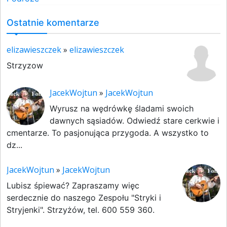
Ostatnie komentarze
elizawieszczek
»
elizawieszczek
Strzyzow
JacekWojtun
»
JacekWojtun
Wyrusz na wędrówkę śladami swoich
dawnych sąsiadów. Odwiedź stare cerkwie i
cmentarze. To pasjonująca przygoda. A wszystko to
dz...
JacekWojtun
»
JacekWojtun
Lubisz śpiewać? Zapraszamy więc
serdecznie do naszego Zespołu "Stryki i
Stryjenki". Strzyżów, tel. 600 559 360.