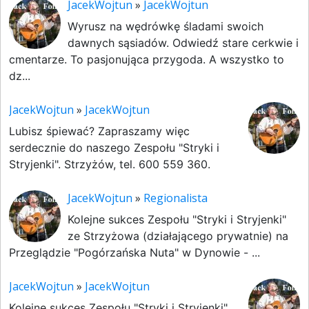
JacekWojtun
»
JacekWojtun
Wyrusz na wędrówkę śladami swoich
dawnych sąsiadów. Odwiedź stare cerkwie i
cmentarze. To pasjonująca przygoda. A wszystko to
dz...
JacekWojtun
»
JacekWojtun
Lubisz śpiewać? Zapraszamy więc
serdecznie do naszego Zespołu "Stryki i
Stryjenki". Strzyżów, tel. 600 559 360.
JacekWojtun
»
Regionalista
Kolejne sukces Zespołu "Stryki i Stryjenki"
ze Strzyżowa (działającego prywatnie) na
Przeglądzie "Pogórzańska Nuta" w Dynowie - ...
JacekWojtun
»
JacekWojtun
Kolejne sukces Zespołu "Stryki i Stryjenki"