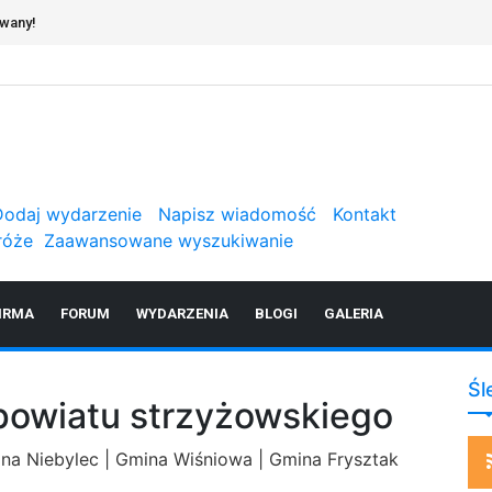
owany!
Dodaj wydarzenie
Napisz wiadomość
Kontakt
róże
Zaawansowane wyszukiwanie
IRMA
FORUM
WYDARZENIA
BLOGI
GALERIA
Śl
 powiatu strzyżowskiego
na Niebylec
|
Gmina Wiśniowa
|
Gmina Frysztak