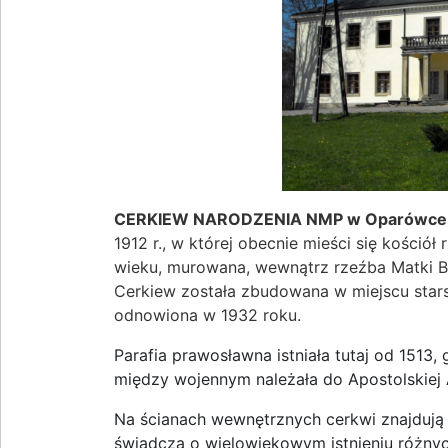
CERKIEW NARODZENIA NMP w Oparówce
1912 r., w której obecnie mieści się kośció
wieku, murowana, wewnątrz rzeźba Matki Bos
Cerkiew została zbudowana w miejscu starsz
odnowiona w 1932 roku.
Parafia prawosławna istniała tutaj od 1513,
między wojennym należała do Apostolskiej
Na ścianach wewnętrznych cerkwi znajdują 
świadczą o wielowiekowym istnieniu różnych