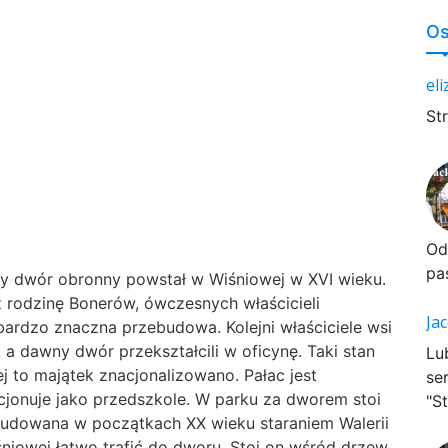
Os
el
St
Od
pa
y dwór obronny powstał w Wiśniowej w XVI wieku.
rodzinę Bonerów, ówczesnych właścicieli
Ja
 bardzo znaczna przebudowa. Kolejni właściciele wsi
, a dawny dwór przekształcili w oficynę. Taki stan
Lu
ej to majątek znacjonalizowano. Pałac jest
se
cjonuje jako przedszkole. W parku za dworem stoi
"St
udowana w początkach XX wieku staraniem Walerii
śniowej łatwo trafić do dworu. Stoi on wśród drzew