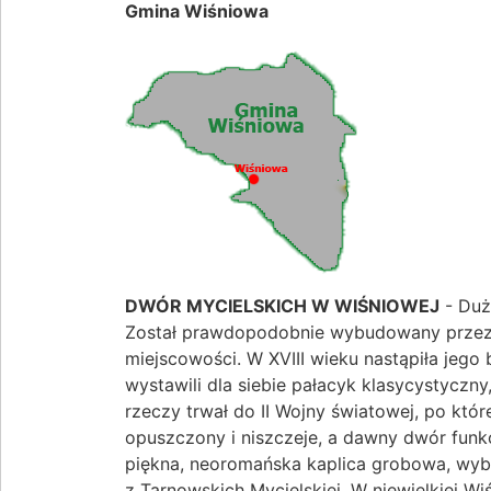
Gmina Wiśniowa
DWÓR MYCIELSKICH W WIŚNIOWEJ
- Duż
Został prawdopodobnie wybudowany przez 
miejscowości. W XVIII wieku nastąpiła jego
wystawili dla siebie pałacyk klasycystyczny
rzeczy trwał do II Wojny światowej, po któr
opuszczony i niszczeje, a dawny dwór funk
piękna, neoromańska kaplica grobowa, wyb
z Tarnowskich Mycielskiej. W niewielkiej Wi