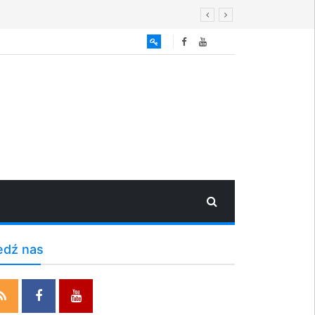
edź nas