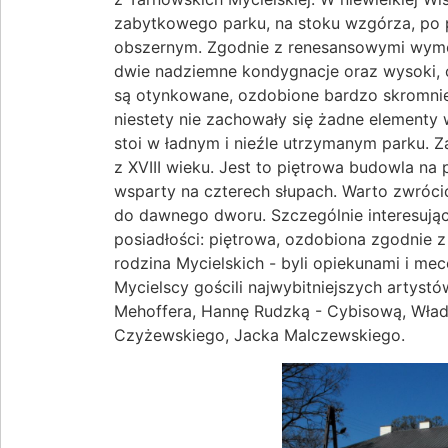
zabytkowego parku, na stoku wzgórza, po p
obszernym. Zgodnie z renesansowymi wymog
dwie nadziemne kondygnacje oraz wysoki, 
są otynkowane, ozdobione bardzo skromni
niestety nie zachowały się żadne element
stoi w ładnym i nieźle utrzymanym parku. 
z XVIII wieku. Jest to piętrowa budowla na 
wsparty na czterech słupach. Warto zwróc
do dawnego dworu. Szczególnie interesując
posiadłości: piętrowa, ozdobiona zgodnie z
rodzina Mycielskich - byli opiekunami i m
Mycielscy gościli najwybitniejszych artystó
Mehoffera, Hannę Rudzką - Cybisową, Włady
Czyżewskiego, Jacka Malczewskiego.