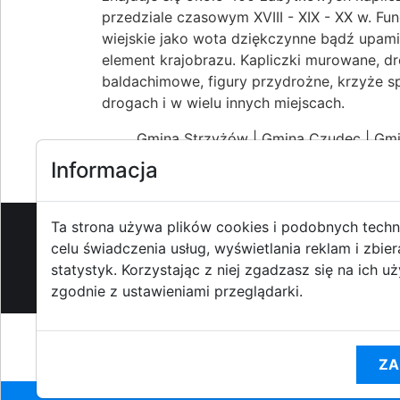
przedziale czasowym XVIII - XIX - XX w. F
wiejskie jako wota dziękczynne bądź upami
element krajobrazu. Kapliczki murowane, 
baldachimowe, figury przydrożne, krzyże s
drogach i w wielu innych miejscach.
Gmina Strzyżów
|
Gmina Czudec
|
Gmi
Informacja
Ta strona używa plików cookies i podobnych techn
celu świadczenia usług, wyświetlania reklam i zbier
O strzyzowiak.pl
-
Reklama
-
Pom
statystyk. Korzystając z niej zgadzasz się na ich u
zgodnie z ustawieniami przeglądarki.
Korzystanie z Por
ZA