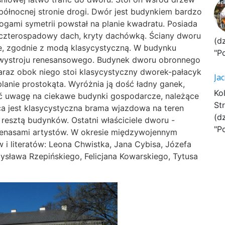
ółnocnej stronie drogi. Dwór jest budynkiem bardzo
ami symetrii powstał na planie kwadratu. Posiada
czterospadowy dach, kryty dachówką. Ściany dworu
(d
e, zgodnie z modą klasycystyczną. W budynku
"P
y wystroju renesansowego. Budynek dworu obronnego
Zaraz obok niego stoi klasycystyczny dworek-pałacyk
Ja
planie prostokąta. Wyróżnia ją dość ładny ganek,
Ko
ić uwagę na ciekawe budynki gospodarcze, należące
St
a jest klasycystyczna brama wjazdowa na teren
(d
 resztą budynków. Ostatni właściciele dworu -
"P
ecenasami artystów. W okresie międzywojennym
w i literatów: Leona Chwistka, Jana Cybisa, Józefa
sława Rzepińskiego, Felicjana Kowarskiego, Tytusa