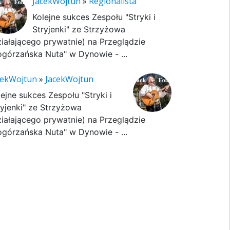
JacekWojtun
»
Regionalista
Kolejne sukces Zespołu "Stryki i
Stryjenki" ze Strzyżowa
ziałającego prywatnie) na Przeglądzie
ogórzańska Nuta" w Dynowie - ...
cekWojtun
»
JacekWojtun
lejne sukces Zespołu "Stryki i
ryjenki" ze Strzyżowa
ziałającego prywatnie) na Przeglądzie
ogórzańska Nuta" w Dynowie - ...