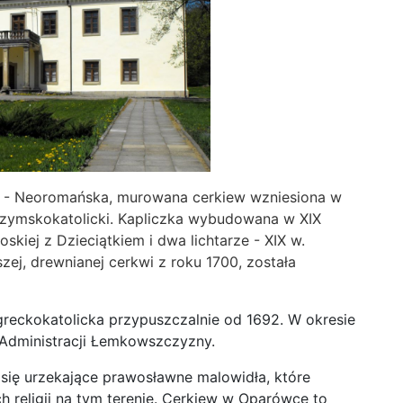
- Neoromańska, murowana cerkiew wzniesiona w
ł rzymskokatolicki. Kapliczka wybudowana w XIX
kiej z Dzieciątkiem i dwa lichtarze - XIX w.
ej, drewnianej cerkwi z roku 1700, została
 greckokatolicka przypuszczalnie od 1692. W okresie
 Administracji Łemkowszczyzny.
się urzekające prawosławne malowidła, które
 religii na tym terenie. Cerkiew w Oparówce to