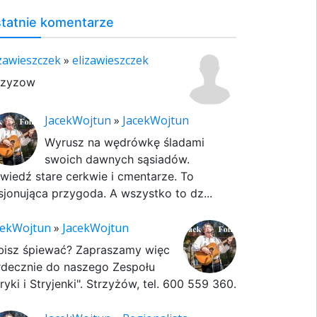
tatnie komentarze
izawieszczek
»
elizawieszczek
rzyzow
JacekWojtun
»
JacekWojtun
Wyrusz na wędrówkę śladami
swoich dawnych sąsiadów.
wiedź stare cerkwie i cmentarze. To
sjonująca przygoda. A wszystko to dz...
cekWojtun
»
JacekWojtun
bisz śpiewać? Zapraszamy więc
rdecznie do naszego Zespołu
ryki i Stryjenki". Strzyżów, tel. 600 559 360.