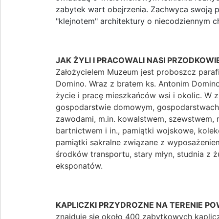
zabytek wart obejrzenia. Zachwyca swoją p
"klejnotem" architektury o niecodziennym c
JAK ŻYLI I PRACOWALI NASI PRZODKOW
Założycielem Muzeum jest proboszcz parafi
Domino. Wraz z bratem ks. Antonim Domino
życie i pracę mieszkańców wsi i okolic. W 
gospodarstwie domowym, gospodarstwach 
zawodami, m.in. kowalstwem, szewstwem, 
bartnictwem i in., pamiątki wojskowe, kole
pamiątki sakralne związane z wyposażenie
środków transportu, stary młyn, studnia z 
eksponatów.
KAPLICZKI PRZYDROZNE NA TERENIE PO
znajduje się około 400 zabytkowych kaplic