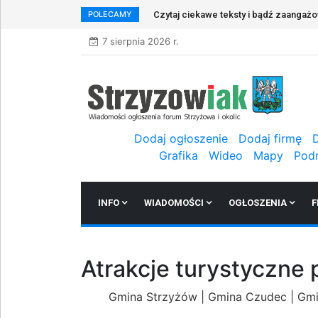
POLECAMY
Czytaj ciekawe teksty i bądź zaangaż
7 sierpnia 2026 r.
Dodaj ogłoszenie
Dodaj firmę
Grafika
Wideo
Mapy
Pod
INFO
WIADOMOŚCI
OGŁOSZENIA
F
Atrakcje turystyczne
Gmina Strzyżów
|
Gmina Czudec
|
Gmi