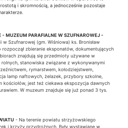
rostotą i skromnością, a jednocześnie pozostaje
harakterze.
IE - MUZEUM PARAFIALNE W SZUFNAROWEJ -
i w Szufnarowej (gm. Wiśniowa) ks. Bronisław
 rozpoczął zbieranie eksponatów, dokumentujących
zbiorach znajdują się przedmioty używane w
rolnych, stanowiska związane z wykonywanymi
rzeźnictwem, rymarstwem, kołodziejstwem,
kcja lamp naftowych, żelazek, przybory szkolne,
m kościołów, jest też ciekawa ekspozycja dawnych
żurawiem. W muzeum znajduje się już ponad 3 tys.
WIATU
- Na terenie powiatu strzyżowskiego
zek i krzyży przydrożnych. Były wystawiane w