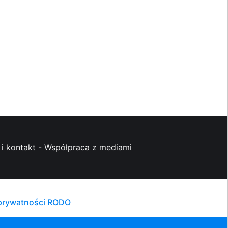
i kontakt
-
Współpraca z mediami
 prywatności RODO