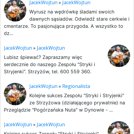
JacekWojtun
»
JacekWojtun
Wyrusz na wędrówkę śladami swoich
dawnych sąsiadów. Odwiedź stare cerkwie i
cmentarze. To pasjonująca przygoda. A wszystko to
dz...
JacekWojtun
»
JacekWojtun
Lubisz śpiewać? Zapraszamy więc
serdecznie do naszego Zespołu "Stryki i
Stryjenki". Strzyżów, tel. 600 559 360.
JacekWojtun
»
Regionalista
Kolejne sukces Zespołu "Stryki i Stryjenki"
ze Strzyżowa (działającego prywatnie) na
Przeglądzie "Pogórzańska Nuta" w Dynowie - ...
JacekWojtun
»
JacekWojtun
Kolejne sukces Zespołu "Stryki i Stryjenki"