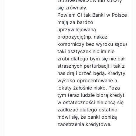
złotówkowiczów lub koszty
się zrównały.
Powiem Ci tak Banki w Polsce
mają za bardzo
uprzywilejowaną
propozycję(np. nakaz
komorniczy bez wyroku sądu)
taki psztyczek nic im nie
zrobi dlatego bym się nie bał
strasznych perturbacji i tak z
nas drą i drzeć będą. Kredyty
wysoko oprocentowane a
lokaty żałośnie nisko. Poza
tym teraz ludzie biorą kredyt
w ostateczności nie chcą się
zadłużać dlatego ostatnio
mówi się, że banki obniżą
zaostrzenia kredytowe.