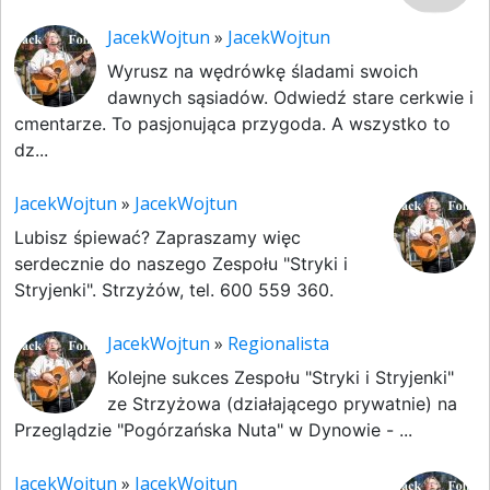
JacekWojtun
»
JacekWojtun
Wyrusz na wędrówkę śladami swoich
dawnych sąsiadów. Odwiedź stare cerkwie i
cmentarze. To pasjonująca przygoda. A wszystko to
dz...
JacekWojtun
»
JacekWojtun
Lubisz śpiewać? Zapraszamy więc
serdecznie do naszego Zespołu "Stryki i
Stryjenki". Strzyżów, tel. 600 559 360.
JacekWojtun
»
Regionalista
Kolejne sukces Zespołu "Stryki i Stryjenki"
ze Strzyżowa (działającego prywatnie) na
Przeglądzie "Pogórzańska Nuta" w Dynowie - ...
JacekWojtun
»
JacekWojtun