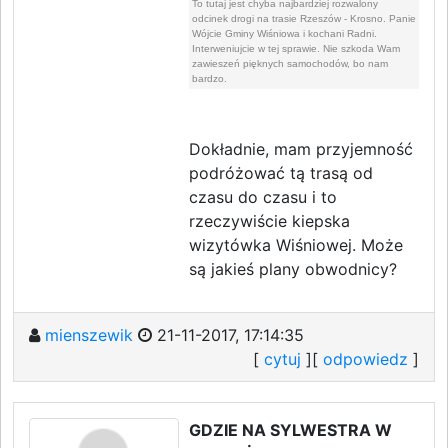
To tutaj jest chyba najbardziej rozwalony
odcinek drogi na trasie Rzeszów - Krosno. Panie
Wójcie Gminy Wiśniowa i kochani Radni.
Interweniujcie w tej sprawie. Nie szkoda Wam
zawieszeń pięknych samochodów, bo nam
bardzo.
Dokładnie, mam przyjemność
podróżować tą trasą od
czasu do czasu i to
rzeczywiście kiepska
wizytówka Wiśniowej. Może
są jakieś plany obwodnicy?
mienszewik
21-11-2017, 17:14:35
[
cytuj
][
odpowiedz
]
GDZIE NA SYLWESTRA W