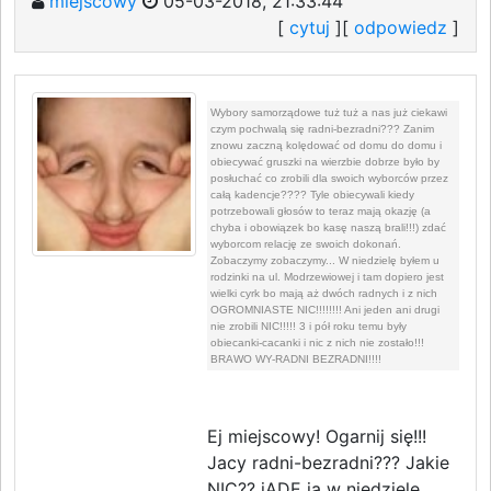
miejscowy
05-03-2018, 21:33:44
[
cytuj
][
odpowiedz
]
Wybory samorządowe tuż tuż a nas już ciekawi
czym pochwalą się radni-bezradni??? Zanim
znowu zaczną kolędować od domu do domu i
obiecywać gruszki na wierzbie dobrze było by
posłuchać co zrobili dla swoich wyborców przez
całą kadencje???? Tyle obiecywali kiedy
potrzebowali głosów to teraz mają okazję (a
chyba i obowiązek bo kasę naszą brali!!!) zdać
wyborcom relację ze swoich dokonań.
Zobaczymy zobaczymy... W niedzielę byłem u
rodzinki na ul. Modrzewiowej i tam dopiero jest
wielki cyrk bo mają aż dwóch radnych i z nich
OGROMNIASTE NIC!!!!!!!! Ani jeden ani drugi
nie zrobili NIC!!!!! 3 i pół roku temu były
obiecanki-cacanki i nic z nich nie zostało!!!
BRAWO WY-RADNI BEZRADNI!!!!
Ej miejscowy! Ogarnij się!!!
Jacy radni-bezradni??? Jakie
NIC?? jADĘ ja w niedzielę