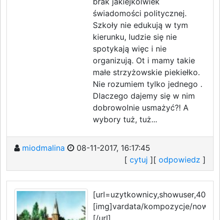
brak jakiejkolwiek
świadomości politycznej.
Szkoły nie edukują w tym
kierunku, ludzie się nie
spotykają więc i nie
organizują. Ot i mamy takie
małe strzyżowskie piekiełko.
Nie rozumiem tylko jednego .
Dlaczego dajemy się w nim
dobrowolnie usmażyć?! A
wybory tuż, tuż...
miodmalina
08-11-2017, 16:17:45
[
cytuj
][
odpowiedz
]
[url=uzytkownicy,showuser,4084.
[img]vardata/kompozycje/nowyst
[/url]