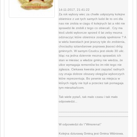
14-11-2017, 21:41:22
Za rok wybory wiec za chwile usłyszymy kolejne
obietnice z ust tych samych ludzi ile to oni dla
nas nie zrobia w ciagu 4 kolejnych lat a nikt nie
sprawdzi ile zrobili z tego co obiecali . Czy ma
ktoś ulotki wyborcze sprzed 4 lat zeby mozna
odznaczyc które obietnice zostały spełnione ? A
w wielu kwestiach jest jeszczy tyle do zrobienia,
chociazby sztandarowe poprawa jkaosci dróg
gminnych. W samym Czudcu jest około 30 ulic.
Idąc na jedna dziennie mozna sprawdzic ich
stan w miesiac a władze gminy nie wiedza, że
ulice wymagaja remontów bo im nikt tego nie
zgłasza. Ciekawa kwestia jest zapytać radnych
czy znaja dobrze obszary okręgów wyborczych
które reprezentuja. Bo pewnie sa miejsca w
których nigdy nie byli a przeciez tak pomagaja
tym mieszkańcom.
Tak wiele pytań, tak malo czasu i tak mało
odpowiedzi...
__________________________________________
__________________________________________
W odpowiedzi do \"Wmorena\"
Kolejna dziurawą Gminą jest Gmina Wiśniowa.