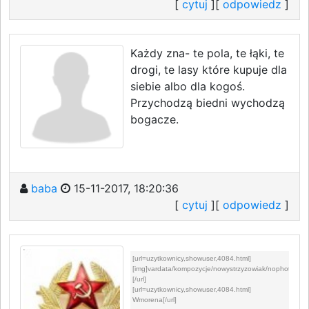
[
cytuj
][
odpowiedz
]
Każdy zna- te pola, te łąki, te
drogi, te lasy które kupuje dla
siebie albo dla kogoś.
Przychodzą biedni wychodzą
bogacze.
baba
15-11-2017, 18:20:36
[
cytuj
][
odpowiedz
]
[url=uzytkownicy,showuser,4084.html]
[img]vardata/kompozycje/nowystrzyzowiak/nophotom.pn
[/url]
[url=uzytkownicy,showuser,4084.html]
Wmorena[/url]