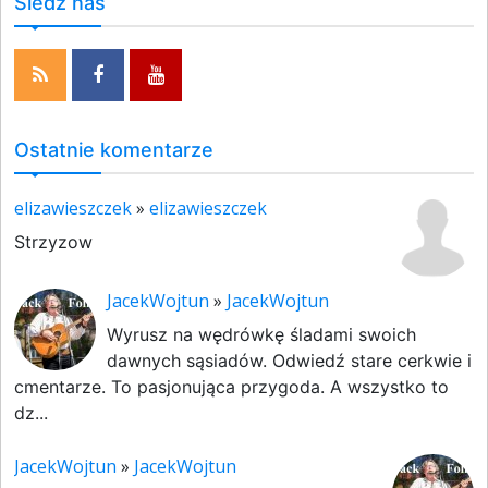
Śledź nas
Ostatnie komentarze
elizawieszczek
»
elizawieszczek
Strzyzow
JacekWojtun
»
JacekWojtun
Wyrusz na wędrówkę śladami swoich
dawnych sąsiadów. Odwiedź stare cerkwie i
cmentarze. To pasjonująca przygoda. A wszystko to
dz...
JacekWojtun
»
JacekWojtun