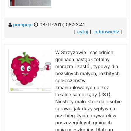
pompeje
08-11-2017, 08:23:41
[
cytuj
][
odpowiedz
]
W Strzyżowie i sąsiednich
gminach nastąpił totalny
marazm i zastój, typowy dla
bezsilnych małych, rozbitych
społeczeństw,
zmanipulowanych przez
lokalne samorządy (JST).
Niestety mało kto zdaje sobie
sprawe, jak duży wpływ na
przebieg życia obywateli w
poszczególnych gminach
maja mieszkańcy. Dlatego