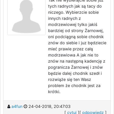
Tak nie wybierajcie sobie już
tych radnych jak są tacy do
niczego. Wybierzcie sobie
innych radnych z
modrzewiowej tylko jakiś
bardziej od strony Żarnowej,
oni podciągną sobie chodnik
znów do siebie i juz będziecie
mieć prawie przez całą
modrzewiowa A jak nie to
znów na następną kadencję z
pogranicza Żarnowej i znów
będzie dalej chodnik szedł i
rozwiąże się ten Wasz
problem że chodnik jest za
krótki.
a4fun
24-04-2018, 20:47:03
[
cytuj
][
odpowiedz
]