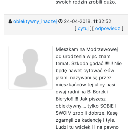
swoich rodzin zrobili dużo.
obiektywny_inaczej
24-04-2018, 11:32:52
[
cytuj
][
odpowiedz
]
Mieszkam na Modrzewowej
od urodzenia więc znam
temat. Szkoda gadać!!!!!!!! Nie
będę nawet cytować słów
jakimi nazywani są przez
mieszkańców tej ulicy nasi
dwaj radni na B: Borek i
Bieryło!!!!!! Jak piszesz
obiektywny.... tylko SOBIE I
SWOIM zrobili dobrze. Kasę
zgarnęli za kadencję i tyle.
Ludzi tu wściekli i na pewno