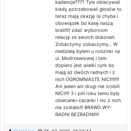
kadencje???? Tyle obiecywali
kiedy potrzebowali głosów to
teraz mają okazję (a chyba i
obowiązek bo kasę naszą
brali!!!) zdać wyborcom
relację ze swoich dokonań.
Zobaczymy zobaczymy... W
niedzielę byłem u rodzinki na
ul. Modrzewiowej i tam
dopiero jest wielki cyrk bo
mają aż dwóch radnych i z
nich OGROMNIASTE NIC!!!!!!!!
Ani jeden ani drugi nie zrobili
NIC!!!!! 3 i pół roku temu były
obiecanki-cacanki i nic z nich
nie zostało!!! BRAWO WY-
RADNI BEZRADNI!!!!