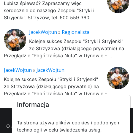
Lubisz śpiewać? Zapraszamy więc
serdecznie do naszego Zespołu "Stryki i
Stryjenki". Strzyżów, tel. 600 559 360.
JacekWojtun
»
Regionalista
Kolejne sukces Zespołu "Stryki i Stryjenki"
ze Strzyżowa (działającego prywatnie) na
Przeglądzie "Pogórzańska Nuta" w Dynowie - ...
JacekWojtun
»
JacekWojtun
Kolejne sukces Zespołu "Stryki i Stryjenki"
ze Strzyżowa (działającego prywatnie) na
Przeglądzie "Pogórzańska Nuta" w Dynowie - ...
Informacja
Ta strona używa plików cookies i podobnych
O strzyzowiak.pl
-
Reklama
-
Pomoc (FAQ)
-
Patronat
technologii w celu świadczenia usług,