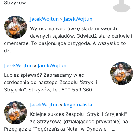
Strzyzow
JacekWojtun
»
JacekWojtun
Wyrusz na wędrówkę śladami swoich
dawnych sąsiadów. Odwiedź stare cerkwie i
cmentarze. To pasjonująca przygoda. A wszystko to
dz...
JacekWojtun
»
JacekWojtun
Lubisz śpiewać? Zapraszamy więc
serdecznie do naszego Zespołu "Stryki i
Stryjenki". Strzyżów, tel. 600 559 360.
JacekWojtun
»
Regionalista
Kolejne sukces Zespołu "Stryki i Stryjenki"
ze Strzyżowa (działającego prywatnie) na
Przeglądzie "Pogórzańska Nuta" w Dynowie - ...