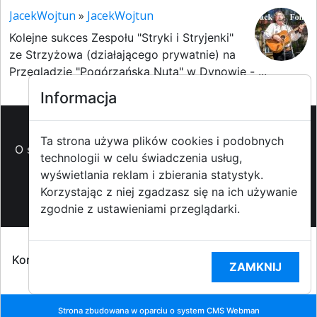
JacekWojtun
»
JacekWojtun
Kolejne sukces Zespołu "Stryki i Stryjenki"
ze Strzyżowa (działającego prywatnie) na
Przeglądzie "Pogórzańska Nuta" w Dynowie - ...
Informacja
Ta strona używa plików cookies i podobnych
O strzyzowiak.pl
-
Reklama
-
Pomoc (FAQ)
-
Patronat
technologii w celu świadczenia usług,
medialny
-
Prawa autorskie
-
Redakcja i
wyświetlania reklam i zbierania statystyk.
kontakt
-
Współpraca z mediami
Korzystając z niej zgadzasz się na ich używanie
zgodnie z ustawieniami przeglądarki.
Copyright ©2009-2014 strzyzowiak.pl,
Korzystanie z Portalu oznacza akceptacją
Regulaminu
ZAMKNIJ
portalu
oraz
Polityką prywatności RODO
Strona zbudowana w oparciu o system CMS
Webman