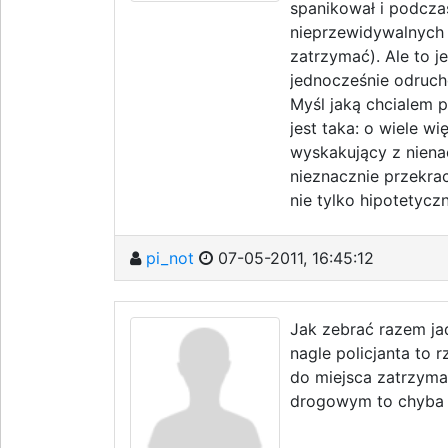
spanikował i podcza
nieprzewidywalnych 
zatrzymać). Ale to j
jednocześnie odruc
Myśl jaką chcialem p
jest taka: o wiele w
wyskakujący z nienac
nieznacznie przekrac
nie tylko hipotetyczn
pi_not
07-05-2011, 16:45:12
Jak zebrać razem j
nagle policjanta to 
do miejsca zatrzyman
drogowym to chyba p