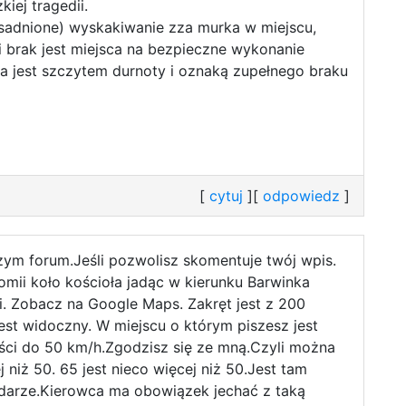
iej tragedii.
zasadnione) wyskakiwanie zza murka w miejscu,
i i brak jest miejsca na bezpieczne wykonanie
 jest szczytem durnoty i oznaką zupełnego braku
[
cytuj
][
odpowiedz
]
zym forum.Jeśli pozwolisz skomentuje twój wpis.
omii koło kościoła jadąc w kierunku Barwinka
gi. Zobacz na Google Maps. Zakręt jest z 200
est widoczny. W miejscu o którym piszesz jest
ści do 50 km/h.Zgodzisz się ze mną.Czyli można
j niż 50. 65 jest nieco więcej niż 50.Jest tam
adarze.Kierowca ma obowiązek jechać z taką