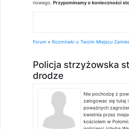
nowego.
Przypominamy o konieczności stos
Forum
»
Rozmówki o Twoim Miejscu Zamies
Policja strzyżowska s
drodze
Nie pochodzę z powi
zalogowac się tutaj 
poważnych zagrożeń
kwietnia przez miej
kościołem w Połomii
policjanci (chyba Wa