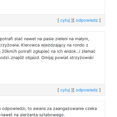
[
cytuj
][
odpowiedz
]
 potrafi stać nawet na pasie zieleni na małym,
rzyżowie. Kierowca wjeżdzający na rondo z
20km/h potrafi zgłupieć na ich widok...i złamać
chodzi..znajdź objazd. Omijaj powiat strzyżowski
[
cytuj
][
odpowiedz
]
e odpowiedzi, to awans za zaangażowanie czeka
nawet na sierżanta sztabowego.