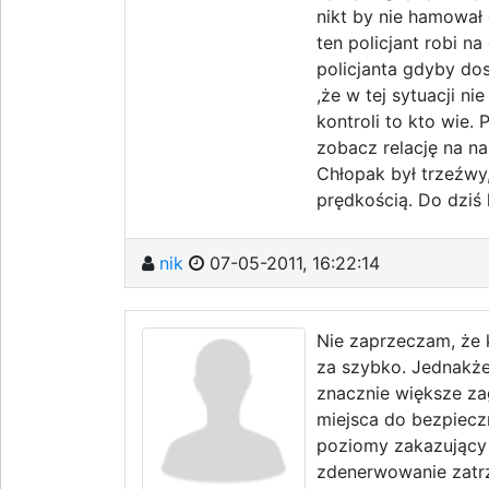
nikt by nie hamował 
ten policjant robi n
policjanta gdyby dosz
,że w tej sytuacji n
kontroli to kto wie.
zobacz relację na n
Chłopak był trzeźwy
prędkością. Do dziś 
nik
07-05-2011, 16:22:14
Nie zaprzeczam, że
za szybko. Jednakże
znacznie większe za
miejsca do bezpiecz
poziomy zakazujący
zdenerwowanie zatr