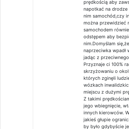
prędkością aby zaw
napotkać na drodze 
nim samochód,czy in
można przewidzieć ni
samochodem również 
odstępem aby bezpi
nim.Domyślam się,że
naprzeciwka wpadł w
jadąc z przeciwnego 
Przyznaje ci 100% ra
skrzyżowaniu o okol
których zginęli ludz
wózkach inwalidzkich
miejscu z dużymi prę
Z takimi prędkościam
jego wbiegnięcie, wt
innych kierowców. W
jakieś głupie ograni
by było gdybyście je