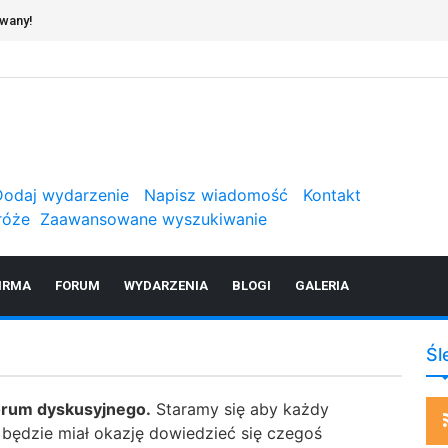
owany!
Dodaj wydarzenie
Napisz wiadomość
Kontakt
róże
Zaawansowane wyszukiwanie
IRMA
FORUM
WYDARZENIA
BLOGI
GALERIA
Śl
orum dyskusyjnego.
Staramy się aby każdy
ż będzie miał okazję dowiedzieć się czegoś