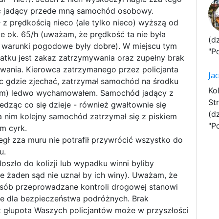
ć jadący przede mną samochód osobowy.
 z prędkością nieco (ale tylko nieco) wyższą od
e ok. 65/h (uważam, że prędkość ta nie była
(d
 warunki pogodowe były dobre). W miejscu tym
"P
datku jest zakaz zatrzymywania oraz zupełny brak
wania. Kierowca zatrzymanego przez policjanta
Ja
 gdzie zjechać, zatrzymał samochód na środku
Ko
 nim) ledwo wychamowałem. Samochód jadący z
St
edząc co się dzieje - również gwałtownie się
(d
a nim kolejny samochód zatrzymał się z piskiem
"P
m cyrk.
iegł zza muru nie potrafił przywrócić wszystko do
u.
szło do kolizji lub wypadku winni byliby
ie żaden sąd nie uznał by ich winy). Uważam, że
osób przeprowadzane kontroli drogowej stanowi
e dla bezpieczeństwa podróżnych. Brak
z głupota Waszych policjantów może w przyszłości