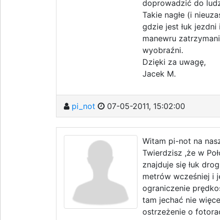
doprowadzić do ludzk
Takie nagłe (i nieu
gdzie jest łuk jezdn
manewru zatrzymania
wyobraźni.
Dzięki za uwagę,
Jacek M.
pi_not
07-05-2011, 15:02:00
Witam pi-not na nas
Twierdzisz ,że w Poł
znajduje się łuk dro
metrów wcześniej i j
ograniczenie prędko
tam jechać nie więce
ostrzeżenie o fotor