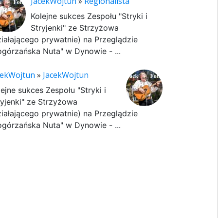
JacekWojtun
»
Regionalista
Kolejne sukces Zespołu "Stryki i
Stryjenki" ze Strzyżowa
ziałającego prywatnie) na Przeglądzie
ogórzańska Nuta" w Dynowie - ...
cekWojtun
»
JacekWojtun
lejne sukces Zespołu "Stryki i
ryjenki" ze Strzyżowa
ziałającego prywatnie) na Przeglądzie
ogórzańska Nuta" w Dynowie - ...