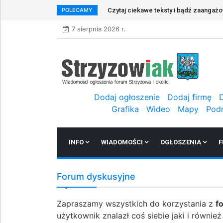
POLECAMY
Czytaj ciekawe teksty i bądź zaangaż
7 sierpnia 2026 r.
Dodaj ogłoszenie
Dodaj firmę
Grafika
Wideo
Mapy
Pod
INFO
WIADOMOŚCI
OGŁOSZENIA
F
Forum dyskusyjne
Zapraszamy wszystkich do korzystania z
f
użytkownik znalazł coś siebie jaki i równie