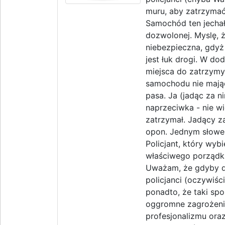
muru, aby zatrzyma
Samochód ten jechał
dozwolonej. Myslę, ż
niebezpieczna, gdyż
jest łuk drogi. W do
miejsca do zatrzymy
samochodu nie mając
pasa. Ja (jadąc za
naprzeciwka - nie wi
zatrzymał. Jadący z
opon. Jednym słowe
Policjant, który wyb
właściwego porządk
Uważam, że gdyby do
policjanci (oczywiśc
ponadto, że taki sp
oggromne zagrożeni
profesjonalizmu ora