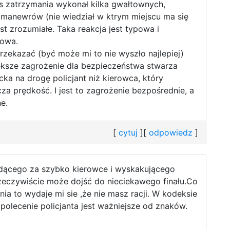
s zatrzymania wykonał kilka gwałtownych,
manewrów (nie wiedział w ktrym miejscu ma się
est zrozumiałe. Taka reakcja jest typowa i
howa.
rzekazać (być może mi to nie wyszło najlepiej)
iększe zagrożenie dla bezpieczeństwa stwarza
ka na drogę policjant niż kierowca, który
za prędkość. I jest to zagrożenie bezpośrednie, a
e.
[
cytuj
][
odpowiedz
]
adącego za szybko kierowce i wyskakującego
rzeczywiście może dojść do nieciekawego finału.Co
ia to wydaje mi sie ,że nie masz racji. W kodeksie
olecenie policjanta jest ważniejsze od znaków.