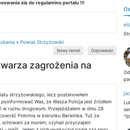
owania się do regulaminu portalu !!!
Os
el
St
zkania
»
Powiat Strzyżowski
·
Nowy temat
Odpowiedz
twarza zagrożenia na
Od
pa
Ja
atu strzyżowskiego, lecz postanowiłem
i poinformować Was, że Wasza Policja jest źródłem
Lu
 w ruchu drogowym. Przejeżdżałem w dniu 28
se
scowość Połomia w kierunku Barwinka. Tuż za
"St
, schowani za murem, czyhali przyczajeni
si - nie?). Jeden z nich wyskoczył nagle zza tego