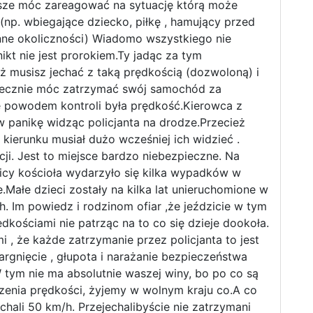
sze móc zareagować na sytuację którą może
(np. wbiegające dziecko, piłkę , hamujący przed
ne okoliczności) Wiadomo wszystkiego nie
kt nie jest prorokiem.Ty jadąc za tym
musisz jechać z taką prędkością (dozwoloną) i
ecznie móc zatrzymać swój samochód za
 powodem kontroli była prędkość.Kierowca z
 panikę widząc policjanta na drodze.Przecież
kierunku musiał dużo wcześniej ich widzieć .
cji. Jest to miejsce bardzo niebezpieczne. Na
icy kościoła wydarzyło się kilka wypadków w
ie.Małe dzieci zostały na kilka lat unieruchomione w
. Im powiedz i rodzinom ofiar ,że jeździcie w tym
dkościami nie patrząc na to co się dzieje dookoła.
i , że każde zatrzymanie przez policjanta to jest
argnięcie , głupota i narażanie bezpieczeństwa
 tym nie ma absolutnie waszej winy, bo po co są
czenia prędkości, żyjemy w wolnym kraju co.A co
chali 50 km/h. Przejechalibyście nie zatrzymani