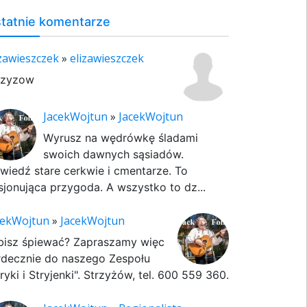
tatnie komentarze
izawieszczek
»
elizawieszczek
rzyzow
JacekWojtun
»
JacekWojtun
Wyrusz na wędrówkę śladami
swoich dawnych sąsiadów.
wiedź stare cerkwie i cmentarze. To
sjonująca przygoda. A wszystko to dz...
cekWojtun
»
JacekWojtun
bisz śpiewać? Zapraszamy więc
rdecznie do naszego Zespołu
ryki i Stryjenki". Strzyżów, tel. 600 559 360.