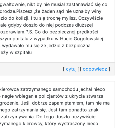
gwałtownie, nikt by nie musiał zastanawiać się co
a drodze.Piszesz ,że żaden sąd nie uznałby winy
ło do kolizji. I tu się trochę mylisz. Oczywiście
ie ale gdyby doszło do niej podczas dłuższej
 Pozdrawiam.P.S. Co do bezpiecznej prędkości
aszym portalu z wypadku w Hucie Gogolowskiej.
, wydawało mu się że jedzie z bezpieczna
leży w szpitalu
[
cytuj
][
odpowiedz
]
 kierowca zatrzymanego samochodu jechał nieco
 nagłe wbieganie policjantów z ukrycia stwarza
grożenie. Jeśli dobrze zapamiętamłem, tam nie ma
nego zatrzymania się. Jest tam ponadto znak
 zatrzymywania. Do tego doszło oczywiście
zymanego kierowcy, który wystraszony nieco