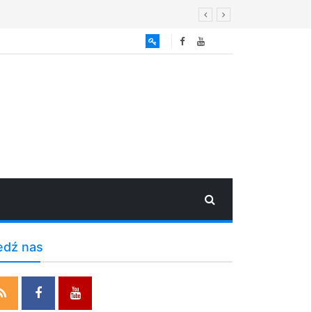
edź nas