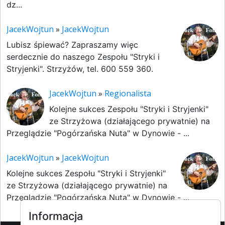
dz...
JacekWojtun
»
JacekWojtun
Lubisz śpiewać? Zapraszamy więc
serdecznie do naszego Zespołu "Stryki i
Stryjenki". Strzyżów, tel. 600 559 360.
JacekWojtun
»
Regionalista
Kolejne sukces Zespołu "Stryki i Stryjenki"
ze Strzyżowa (działającego prywatnie) na
Przeglądzie "Pogórzańska Nuta" w Dynowie - ...
JacekWojtun
»
JacekWojtun
Kolejne sukces Zespołu "Stryki i Stryjenki"
ze Strzyżowa (działającego prywatnie) na
Przeglądzie "Pogórzańska Nuta" w Dynowie - ...
Informacja