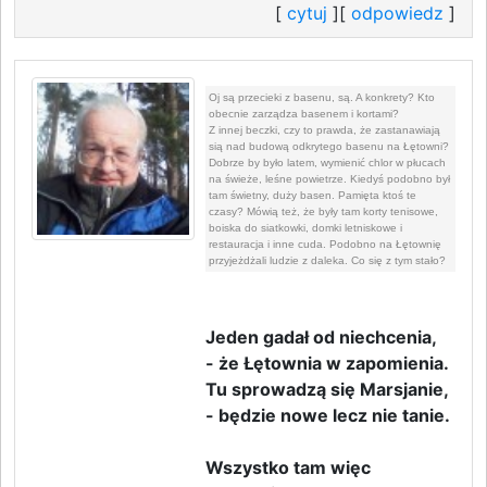
[
cytuj
][
odpowiedz
]
Oj są przecieki z basenu, są. A konkrety? Kto
obecnie zarządza basenem i kortami?
Z innej beczki, czy to prawda, że zastanawiają
sią nad budową odkrytego basenu na Łętowni?
Dobrze by było latem, wymienić chlor w płucach
na świeże, leśne powietrze. Kiedyś podobno był
tam świetny, duży basen. Pamięta ktoś te
czasy? Mówią też, że były tam korty tenisowe,
boiska do siatkowki, domki letniskowe i
restauracja i inne cuda. Podobno na Łętownię
przyjeżdżali ludzie z daleka. Co się z tym stało?
Jeden gadał od niechcenia,
- że Łętownia w zapomienia.
Tu sprowadzą się Marsjanie,
- będzie nowe lecz nie tanie.
Wszystko tam więc