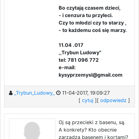
Bo czytają czasem dzieci,
- i cenzura tu przyleci.
Czy to młodzi czy to starzy ,
- to każdemu coś się marzy.
11.04 .017
,,Trybun Ludowy"
tel: 781 096 772
e-mail:
kysyprzemysl@gmail.com
_Trybun_Ludowy_
11-04-2017, 19:09:27
[
cytuj
][
odpowiedz
]
Oj są przecieki z basenu, są.
A konkrety? Kto obecnie
zarządza basenem i kortami?