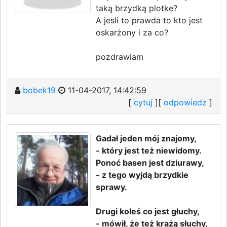
taką brzydką plotke?
A jesli to prawda to kto jest
oskarżony i za co?
pozdrawiam
bobek19
11-04-2017, 14:42:59
[
cytuj
][
odpowiedz
]
Gadał jeden mój znajomy,
- który jest też niewidomy.
Ponoć basen jest dziurawy,
- z tego wyjdą brzydkie
sprawy.
Drugi koleś co jest głuchy,
- mówił, że też krażą słuchy,