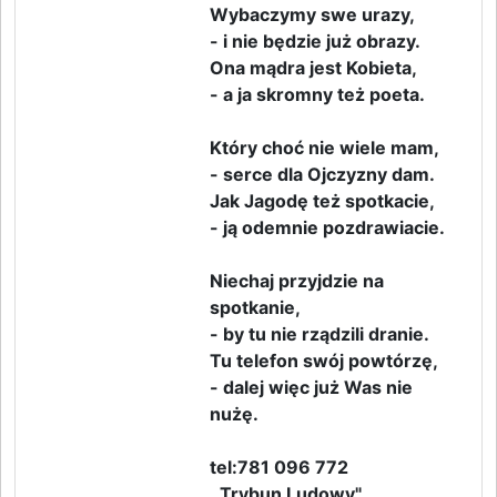
Wybaczymy swe urazy,
- i nie będzie już obrazy.
Ona mądra jest Kobieta,
- a ja skromny też poeta.
Który choć nie wiele mam,
- serce dla Ojczyzny dam.
Jak Jagodę też spotkacie,
- ją odemnie pozdrawiacie.
Niechaj przyjdzie na
spotkanie,
- by tu nie rządzili dranie.
Tu telefon swój powtórzę,
- dalej więc już Was nie
nużę.
tel:781 096 772
,,Trybun Ludowy"