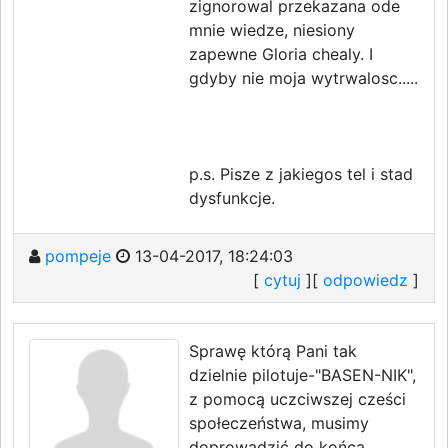
zignorowal przekazana ode
mnie wiedze, niesiony
zapewne Gloria chealy. I
gdyby nie moja wytrwalosc.....
p.s. Pisze z jakiegos tel i stad
dysfunkcje.
pompeje
13-04-2017, 18:24:03
[
cytuj
][
odpowiedz
]
Sprawę którą Pani tak
dzielnie pilotuje-"BASEN-NIK",
z pomocą uczciwszej cześci
społeczeństwa, musimy
doprowadzić do końca.