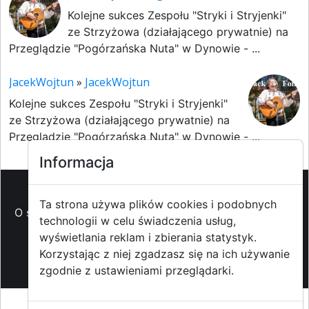
Kolejne sukces Zespołu "Stryki i Stryjenki"
ze Strzyżowa (działającego prywatnie) na
Przeglądzie "Pogórzańska Nuta" w Dynowie - ...
JacekWojtun
»
JacekWojtun
Kolejne sukces Zespołu "Stryki i Stryjenki"
ze Strzyżowa (działającego prywatnie) na
Przeglądzie "Pogórzańska Nuta" w Dynowie - ...
Informacja
Ta strona używa plików cookies i podobnych
O strzyzowiak.pl
-
Reklama
-
Pomoc (FAQ)
-
Patronat
technologii w celu świadczenia usług,
medialny
-
Prawa autorskie
-
Redakcja i
wyświetlania reklam i zbierania statystyk.
kontakt
-
Współpraca z mediami
Korzystając z niej zgadzasz się na ich używanie
zgodnie z ustawieniami przeglądarki.
Copyright ©2009-2014 strzyzowiak.pl,