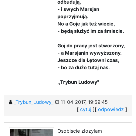
odbudują,
- i swych Marsjan
poprzyjmują.
No a Goje jak też wiecie,
- będą służyć im za śmiecie.
Goj do pracy jest stworzony,
- a Marsjanin wywyższony.
Jeszcze dla Łętowni czas,
- bo za dużo tutaj nas.
,,Trybun Ludowy"
_Trybun_Ludowy_
11-04-2017, 19:59:45
[
cytuj
][
odpowiedz
]
Osobiscie zlozylam