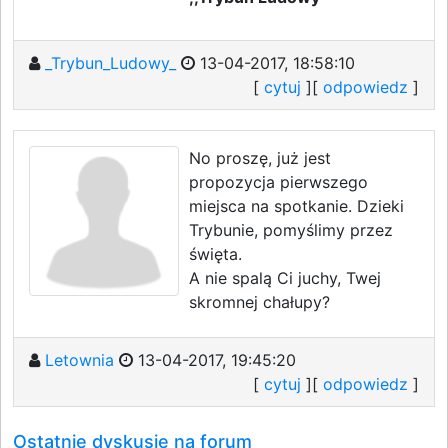
_Trybun_Ludowy_
13-04-2017, 18:58:10
[
cytuj
][
odpowiedz
]
No proszę, już jest
propozycja pierwszego
miejsca na spotkanie. Dzieki
Trybunie, pomyślimy przez
święta.
A nie spalą Ci juchy, Twej
skromnej chałupy?
Letownia
13-04-2017, 19:45:20
[
cytuj
][
odpowiedz
]
Ostatnie dyskusje na forum