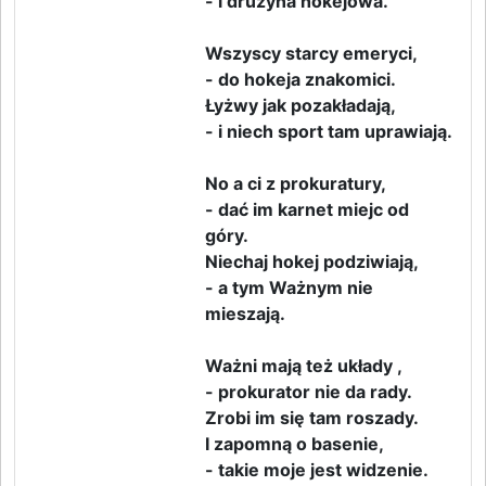
- i drużyna hokejowa.
Wszyscy starcy emeryci,
- do hokeja znakomici.
Łyżwy jak pozakładają,
- i niech sport tam uprawiają.
No a ci z prokuratury,
- dać im karnet miejc od
góry.
Niechaj hokej podziwiają,
- a tym Ważnym nie
mieszają.
Ważni mają też układy ,
- prokurator nie da rady.
Zrobi im się tam roszady.
I zapomną o basenie,
- takie moje jest widzenie.