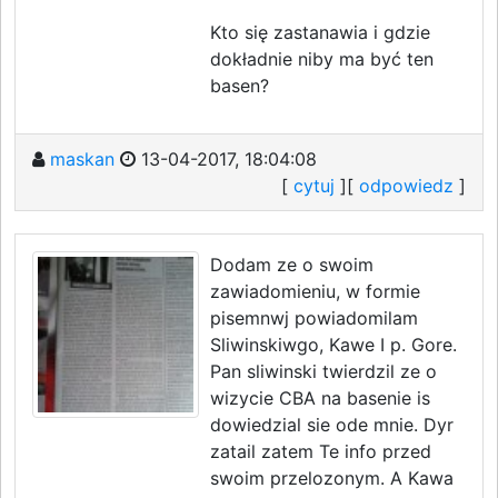
Kto się zastanawia i gdzie
dokładnie niby ma być ten
basen?
maskan
13-04-2017, 18:04:08
[
cytuj
][
odpowiedz
]
Dodam ze o swoim
zawiadomieniu, w formie
pisemnwj powiadomilam
Sliwinskiwgo, Kawe I p. Gore.
Pan sliwinski twierdzil ze o
wizycie CBA na basenie is
dowiedzial sie ode mnie. Dyr
zatail zatem Te info przed
swoim przelozonym. A Kawa