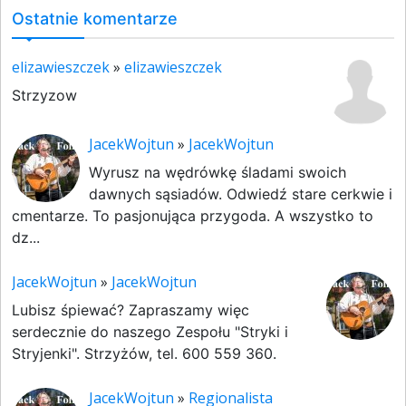
Ostatnie komentarze
elizawieszczek
»
elizawieszczek
Strzyzow
JacekWojtun
»
JacekWojtun
Wyrusz na wędrówkę śladami swoich
dawnych sąsiadów. Odwiedź stare cerkwie i
cmentarze. To pasjonująca przygoda. A wszystko to
dz...
JacekWojtun
»
JacekWojtun
Lubisz śpiewać? Zapraszamy więc
serdecznie do naszego Zespołu "Stryki i
Stryjenki". Strzyżów, tel. 600 559 360.
JacekWojtun
»
Regionalista