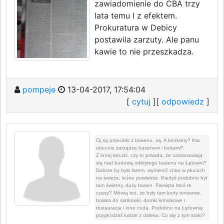
zawiadomienie do CBA trzy
lata temu I z efektem.
Prokuratura w Debicy
postawila zarzuty. Ale panu
kawie to nie przeszkadza.
pompeje
13-04-2017, 17:54:04
[
cytuj
][
odpowiedz
]
Oj są przecieki z basenu, są. A konkrety? Kto
obecnie zarządza basenem i kortami?
Z innej beczki, czy to prawda, że zastanawiają
sią nad budową odkrytego basenu na Łętowni?
Dobrze by było latem, wymienić chlor w płucach
na świeże, leśne powietrze. Kiedyś podobno był
tam świetny, duży basen. Pamięta ktoś te
czasy? Mówią też, że były tam korty tenisowe,
boiska do siatkowki, domki letniskowe i
restauracja i inne cuda. Podobno na Łętownię
przyjeżdżali ludzie z daleka. Co się z tym stało?