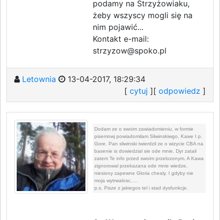
podamy na Strzyżowiaku,
żeby wszyscy mogli się na
nim pojawić...
Kontakt e-mail:
strzyzow@spoko.pl
Letownia
13-04-2017, 18:29:34
[
cytuj
][
odpowiedz
]
Dodam ze o swoim zawiadomieniu, w formie
pisemnwj powiadomilam Sliwinskiwgo, Kawe I p.
Gore. Pan sliwinski twierdzil ze o wizycie CBA na
basenie is dowiedzial sie ode mnie. Dyr zatail
zatem Te info przed swoim przelozonym. A Kawa
zignorowal przekazana ode mnie wiedze,
niesiony zapewne Gloria chealy. I gdyby nie
moja wytrwalosc.....
p.s. Pisze z jakiegos tel i stad dysfunkcje.