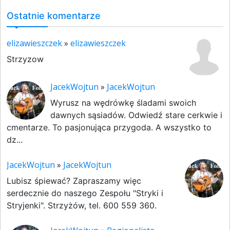
Ostatnie komentarze
elizawieszczek
»
elizawieszczek
Strzyzow
JacekWojtun
»
JacekWojtun
Wyrusz na wędrówkę śladami swoich
dawnych sąsiadów. Odwiedź stare cerkwie i
cmentarze. To pasjonująca przygoda. A wszystko to
dz...
JacekWojtun
»
JacekWojtun
Lubisz śpiewać? Zapraszamy więc
serdecznie do naszego Zespołu "Stryki i
Stryjenki". Strzyżów, tel. 600 559 360.