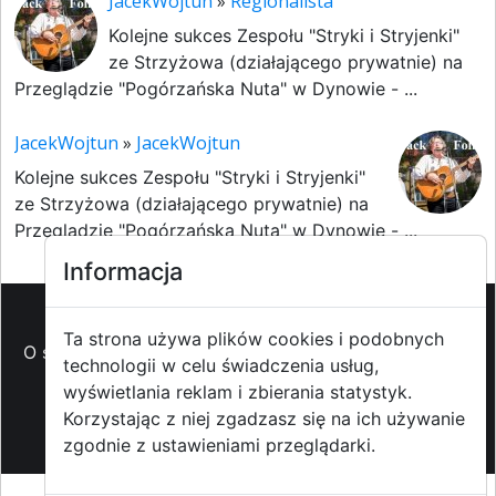
JacekWojtun
»
Regionalista
Kolejne sukces Zespołu "Stryki i Stryjenki"
ze Strzyżowa (działającego prywatnie) na
Przeglądzie "Pogórzańska Nuta" w Dynowie - ...
JacekWojtun
»
JacekWojtun
Kolejne sukces Zespołu "Stryki i Stryjenki"
ze Strzyżowa (działającego prywatnie) na
Przeglądzie "Pogórzańska Nuta" w Dynowie - ...
Informacja
Ta strona używa plików cookies i podobnych
O strzyzowiak.pl
-
Reklama
-
Pomoc (FAQ)
-
Patronat
technologii w celu świadczenia usług,
medialny
-
Prawa autorskie
-
Redakcja i
wyświetlania reklam i zbierania statystyk.
kontakt
-
Współpraca z mediami
Korzystając z niej zgadzasz się na ich używanie
zgodnie z ustawieniami przeglądarki.
Copyright ©2009-2014 strzyzowiak.pl,