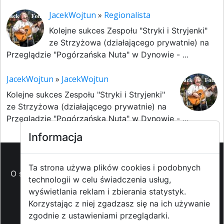
JacekWojtun
»
Regionalista
Kolejne sukces Zespołu "Stryki i Stryjenki"
ze Strzyżowa (działającego prywatnie) na
Przeglądzie "Pogórzańska Nuta" w Dynowie - ...
JacekWojtun
»
JacekWojtun
Kolejne sukces Zespołu "Stryki i Stryjenki"
ze Strzyżowa (działającego prywatnie) na
Przeglądzie "Pogórzańska Nuta" w Dynowie - ...
Informacja
Ta strona używa plików cookies i podobnych
O strzyzowiak.pl
-
Reklama
-
Pomoc (FAQ)
-
Patronat
technologii w celu świadczenia usług,
medialny
-
Prawa autorskie
-
Redakcja i
wyświetlania reklam i zbierania statystyk.
kontakt
-
Współpraca z mediami
Korzystając z niej zgadzasz się na ich używanie
zgodnie z ustawieniami przeglądarki.