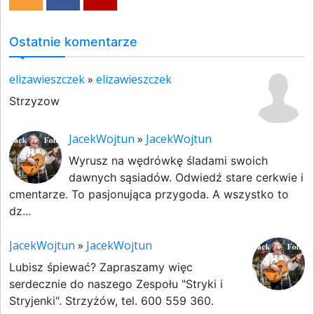
Ostatnie komentarze
elizawieszczek
»
elizawieszczek
Strzyzow
JacekWojtun
»
JacekWojtun
Wyrusz na wędrówkę śladami swoich
dawnych sąsiadów. Odwiedź stare cerkwie i
cmentarze. To pasjonująca przygoda. A wszystko to
dz...
JacekWojtun
»
JacekWojtun
Lubisz śpiewać? Zapraszamy więc
serdecznie do naszego Zespołu "Stryki i
Stryjenki". Strzyżów, tel. 600 559 360.