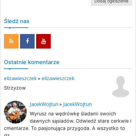
Dodaj ogłoszenie
Śledź nas
Ostatnie komentarze
elizawieszczek
»
elizawieszczek
Strzyzow
JacekWojtun
»
JacekWojtun
Wyrusz na wędrówkę śladami swoich
dawnych sąsiadów. Odwiedź stare cerkwie i
cmentarze. To pasjonująca przygoda. A wszystko to
dz...