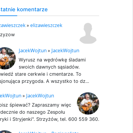
tatnie komentarze
izawieszczek
»
elizawieszczek
rzyzow
JacekWojtun
»
JacekWojtun
Wyrusz na wędrówkę śladami
swoich dawnych sąsiadów.
wiedź stare cerkwie i cmentarze. To
sjonująca przygoda. A wszystko to dz...
cekWojtun
»
JacekWojtun
bisz śpiewać? Zapraszamy więc
rdecznie do naszego Zespołu
ryki i Stryjenki". Strzyżów, tel. 600 559 360.