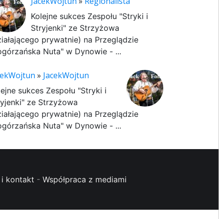
JacekWojtun
»
Regionalista
Kolejne sukces Zespołu "Stryki i
Stryjenki" ze Strzyżowa
ziałającego prywatnie) na Przeglądzie
ogórzańska Nuta" w Dynowie - ...
cekWojtun
»
JacekWojtun
lejne sukces Zespołu "Stryki i
ryjenki" ze Strzyżowa
ziałającego prywatnie) na Przeglądzie
ogórzańska Nuta" w Dynowie - ...
i kontakt
-
Współpraca z mediami