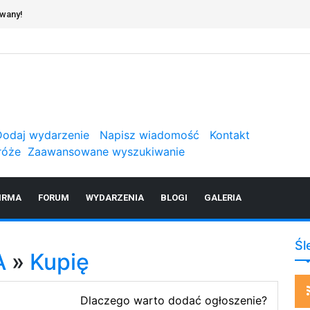
owany!
Dodaj wydarzenie
Napisz wiadomość
Kontakt
róże
Zaawansowane wyszukiwanie
IRMA
FORUM
WYDARZENIA
BLOGI
GALERIA
Śl
A
»
Kupię
Dlaczego warto dodać ogłoszenie?