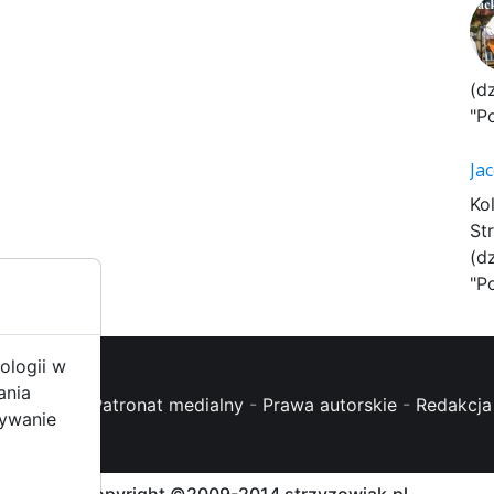
(d
"P
Ja
Ko
St
(d
"P
ologii w
ania
oc (FAQ)
-
Patronat medialny
-
Prawa autorskie
-
Redakcja 
żywanie