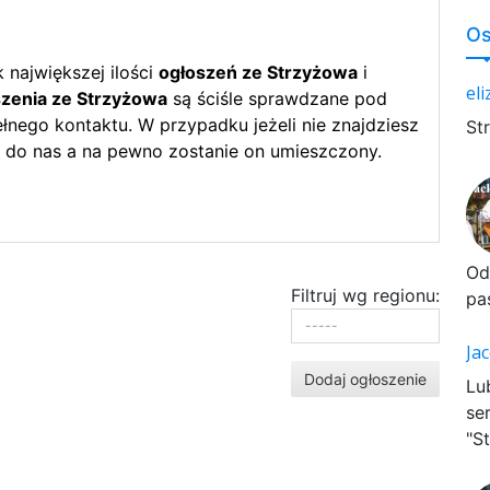
Os
największej ilości
ogłoszeń ze Strzyżowa
i
el
zenia ze Strzyżowa
są ściśle sprawdzane pod
nego kontaktu. W przypadku jeżeli nie znajdziesz
St
 do nas a na pewno zostanie on umieszczony.
Od
Filtruj wg regionu:
pa
Ja
Dodaj ogłoszenie
Lu
se
"St