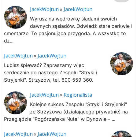
JacekWojtun
»
JacekWojtun
Wyrusz na wędrówkę śladami swoich
dawnych sąsiadów. Odwiedź stare cerkwie i
cmentarze. To pasjonująca przygoda. A wszystko to
dz...
JacekWojtun
»
JacekWojtun
Lubisz śpiewać? Zapraszamy więc
serdecznie do naszego Zespołu "Stryki i
Stryjenki". Strzyżów, tel. 600 559 360.
JacekWojtun
»
Regionalista
Kolejne sukces Zespołu "Stryki i Stryjenki"
ze Strzyżowa (działającego prywatnie) na
Przeglądzie "Pogórzańska Nuta" w Dynowie - ...
JacekWojtun
»
JacekWojtun