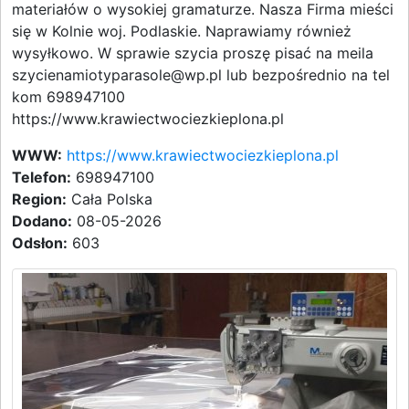
materiałów o wysokiej gramaturze. Nasza Firma mieści
się w Kolnie woj. Podlaskie. Naprawiamy również
wysyłkowo. W sprawie szycia proszę pisać na meila
szycienamiotyparasole@wp.pl lub bezpośrednio na tel
kom 698947100
https://www.krawiectwociezkieplona.pl
WWW:
https://www.krawiectwociezkieplona.pl
Telefon:
698947100
Region:
Cała Polska
Dodano:
08-05-2026
Odsłon:
603