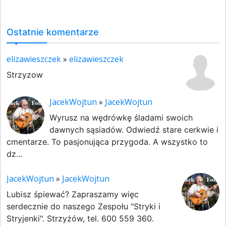
Ostatnie komentarze
elizawieszczek
»
elizawieszczek
Strzyzow
JacekWojtun
»
JacekWojtun
Wyrusz na wędrówkę śladami swoich
dawnych sąsiadów. Odwiedź stare cerkwie i
cmentarze. To pasjonująca przygoda. A wszystko to
dz...
JacekWojtun
»
JacekWojtun
Lubisz śpiewać? Zapraszamy więc
serdecznie do naszego Zespołu "Stryki i
Stryjenki". Strzyżów, tel. 600 559 360.