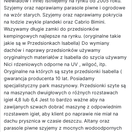
Niewiadów i inne) Istniejemy na rynku od 2005 roku.
Szyjemy oraz naprawiamy parasole piwne i ogrodowe
na wzór starych. Szyjemy oraz naprawiamy pokrycia
na łodzie zwykle plandeki oraz Cabrio Bimini.
Wszywamy długie zamki do przedsionków
kempingowych najlepsze na rynku. (oryginalne takie
jakie są w Przedsionkach Isabella) Do wymiany
dachów i naprawy przedsionków używamy
oryginalnych materiałów z Isabella do szycia używamy
Nici rdzeniowych odporne na UV , wilgoć, itp.
Oryginalne na których są szyte przedsionki Isabella (
gwarancja producenta 10 lat. Posiadamy
specjalistyczny park maszynowy. Przedsionki szyte są
na maszynach dwuigłowych o różnych rozstawach
igieł 4,8 lub 6,4 Jest to bardzo ważne aby na
zawijanych szwach dobrać maszynę z odpowiednim
rozstawem igieł, aby klient po naprawie nie miał na
dachu prysznica w czasie deszczu. Altany oraz
parasole piwne szyjemy z mocnych wodoodpornych