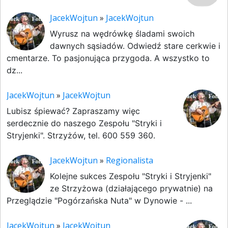
JacekWojtun
»
JacekWojtun
Wyrusz na wędrówkę śladami swoich
dawnych sąsiadów. Odwiedź stare cerkwie i
cmentarze. To pasjonująca przygoda. A wszystko to
dz...
JacekWojtun
»
JacekWojtun
Lubisz śpiewać? Zapraszamy więc
serdecznie do naszego Zespołu "Stryki i
Stryjenki". Strzyżów, tel. 600 559 360.
JacekWojtun
»
Regionalista
Kolejne sukces Zespołu "Stryki i Stryjenki"
ze Strzyżowa (działającego prywatnie) na
Przeglądzie "Pogórzańska Nuta" w Dynowie - ...
JacekWojtun
»
JacekWojtun