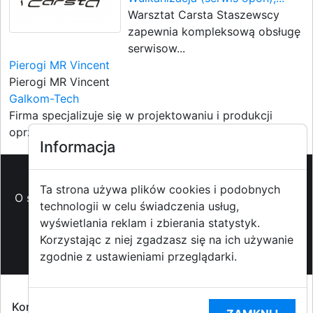
Warsztat Carsta Staszewscy
zapewnia kompleksową obsługę
serwisow...
Pierogi MR Vincent
Pierogi MR Vincent
Galkom-Tech
Firma specjalizuje się w projektowaniu i produkcji
oprzyrządowan...
Informacja
Ta strona używa plików cookies i podobnych
O strzyzowiak.pl
-
Reklama
-
Pomoc (FAQ)
-
Patronat
technologii w celu świadczenia usług,
medialny
-
Prawa autorskie
-
Redakcja i
wyświetlania reklam i zbierania statystyk.
kontakt
-
Współpraca z mediami
Korzystając z niej zgadzasz się na ich używanie
zgodnie z ustawieniami przeglądarki.
Copyright ©2009-2014 strzyzowiak.pl,
Korzystanie z Portalu oznacza akceptacją
Regulaminu