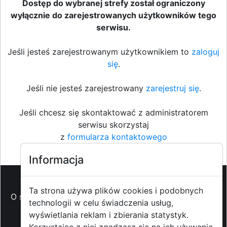
Dostęp do wybranej strefy został ograniczony
wyłącznie do zarejestrowanych użytkowników tego
serwisu.
Jeśli jesteś zarejestrowanym użytkownikiem to
zaloguj
się
.
Jeśli nie jesteś zarejestrowany
zarejestruj się
.
Jeśli chcesz się skontaktować z administratorem
serwisu skorzystaj
z
formularza kontaktowego
Informacja
Ta strona używa plików cookies i podobnych
O strzyzowiak.pl
-
Reklama
-
Pomoc (FAQ)
-
Patronat
technologii w celu świadczenia usług,
medialny
-
Prawa autorskie
-
Redakcja i
wyświetlania reklam i zbierania statystyk.
kontakt
-
Współpraca z mediami