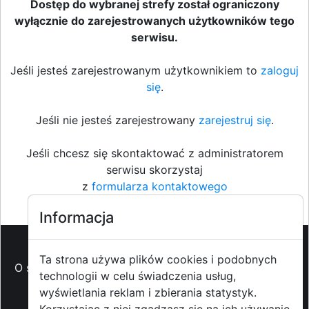
Dostęp do wybranej strefy został ograniczony
wyłącznie do zarejestrowanych użytkowników tego
serwisu.
Jeśli jesteś zarejestrowanym użytkownikiem to
zaloguj
się
.
Jeśli nie jesteś zarejestrowany
zarejestruj się
.
Jeśli chcesz się skontaktować z administratorem
serwisu skorzystaj
z
formularza kontaktowego
Informacja
Ta strona używa plików cookies i podobnych
O strzyzowiak.pl
-
Reklama
-
Pomoc (FAQ)
-
Patronat
technologii w celu świadczenia usług,
medialny
-
Prawa autorskie
-
Redakcja i
wyświetlania reklam i zbierania statystyk.
kontakt
-
Współpraca z mediami