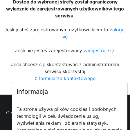
Dostęp do wybranej strefy został ograniczony
wyłącznie do zarejestrowanych użytkowników tego
serwisu.
Jeśli jesteś zarejestrowanym użytkownikiem to
zaloguj
się
.
Jeśli nie jesteś zarejestrowany
zarejestruj się
.
Jeśli chcesz się skontaktować z administratorem
serwisu skorzystaj
z
formularza kontaktowego
Informacja
Ta strona używa plików cookies i podobnych
O strzyzowiak.pl
-
Reklama
-
Pomoc (FAQ)
-
Patronat
technologii w celu świadczenia usług,
medialny
-
Prawa autorskie
-
Redakcja i
wyświetlania reklam i zbierania statystyk.
kontakt
-
Współpraca z mediami