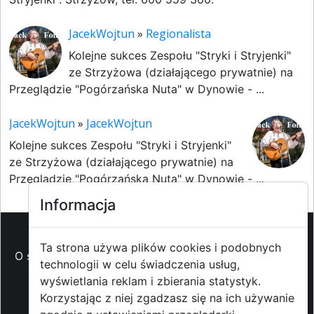
JacekWojtun
»
Regionalista
Kolejne sukces Zespołu "Stryki i Stryjenki"
ze Strzyżowa (działającego prywatnie) na
Przeglądzie "Pogórzańska Nuta" w Dynowie - ...
JacekWojtun
»
JacekWojtun
Kolejne sukces Zespołu "Stryki i Stryjenki"
ze Strzyżowa (działającego prywatnie) na
Przeglądzie "Pogórzańska Nuta" w Dynowie - ...
Informacja
Ta strona używa plików cookies i podobnych
O strzyzowiak.pl
-
Reklama
-
Pomoc (FAQ)
-
Patronat
technologii w celu świadczenia usług,
medialny
-
Prawa autorskie
-
Redakcja i
wyświetlania reklam i zbierania statystyk.
kontakt
-
Współpraca z mediami
Korzystając z niej zgadzasz się na ich używanie