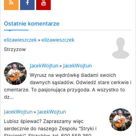
Ostatnie komentarze
elizawieszczek
»
elizawieszczek
Strzyzow
JacekWojtun
»
JacekWojtun
Wyrusz na wędrówkę śladami swoich
dawnych sąsiadów. Odwiedź stare cerkwie i
cmentarze. To pasjonująca przygoda. A wszystko to
dz...
JacekWojtun
»
JacekWojtun
Lubisz śpiewać? Zapraszamy więc
serdecznie do naszego Zespołu "Stryki i
Stryjenki". Strzyżów, tel. 600 559 360.