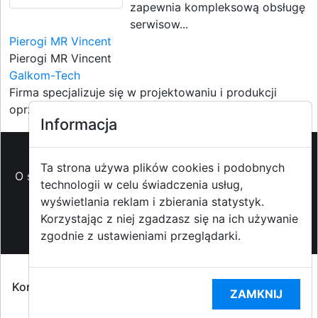
zapewnia kompleksową obsługę
serwisow...
Pierogi MR Vincent
Pierogi MR Vincent
Galkom-Tech
Firma specjalizuje się w projektowaniu i produkcji
oprzyrządowan...
Informacja
Ta strona używa plików cookies i podobnych
O strzyzowiak.pl
-
Reklama
-
Pomoc (FAQ)
-
Patronat
technologii w celu świadczenia usług,
medialny
-
Prawa autorskie
-
Redakcja i
wyświetlania reklam i zbierania statystyk.
kontakt
-
Współpraca z mediami
Korzystając z niej zgadzasz się na ich używanie
zgodnie z ustawieniami przeglądarki.
Copyright ©2009-2014 strzyzowiak.pl,
Korzystanie z Portalu oznacza akceptacją
Regulaminu
ZAMKNIJ
portalu
oraz
Polityką prywatności RODO