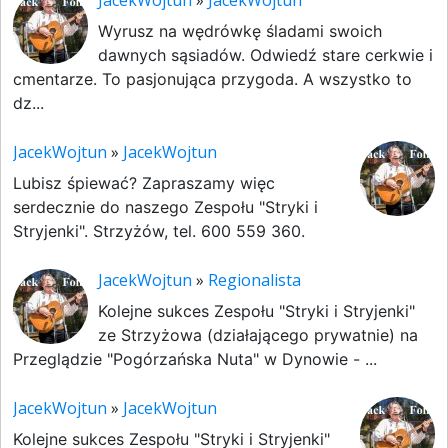
JacekWojtun
»
JacekWojtun
Wyrusz na wędrówkę śladami swoich
dawnych sąsiadów. Odwiedź stare cerkwie i
cmentarze. To pasjonująca przygoda. A wszystko to
dz...
JacekWojtun
»
JacekWojtun
Lubisz śpiewać? Zapraszamy więc
serdecznie do naszego Zespołu "Stryki i
Stryjenki". Strzyżów, tel. 600 559 360.
JacekWojtun
»
Regionalista
Kolejne sukces Zespołu "Stryki i Stryjenki"
ze Strzyżowa (działającego prywatnie) na
Przeglądzie "Pogórzańska Nuta" w Dynowie - ...
JacekWojtun
»
JacekWojtun
Kolejne sukces Zespołu "Stryki i Stryjenki"