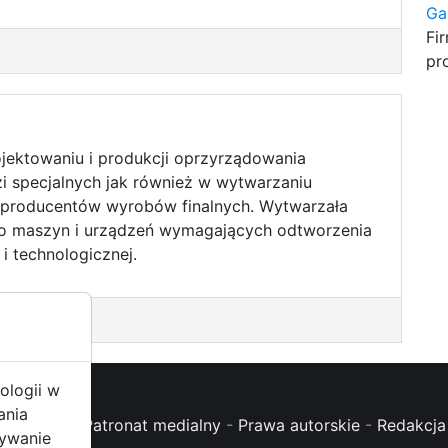
Ga
Fi
pr
rojektowaniu i produkcji oprzyrządowania
i specjalnych jak również w wytwarzaniu
producentów wyrobów finalnych. Wytwarzała
do maszyn i urządzeń wymagających odtworzenia
i technologicznej.
ologii w
ania
oc (FAQ)
-
Patronat medialny
-
Prawa autorskie
-
Redakcja 
żywanie