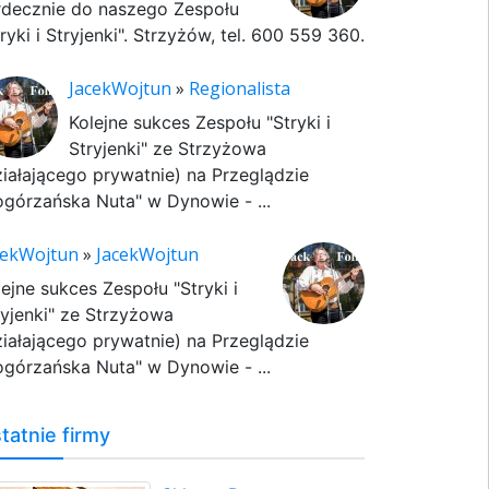
rdecznie do naszego Zespołu
ryki i Stryjenki". Strzyżów, tel. 600 559 360.
JacekWojtun
»
Regionalista
Kolejne sukces Zespołu "Stryki i
Stryjenki" ze Strzyżowa
ziałającego prywatnie) na Przeglądzie
ogórzańska Nuta" w Dynowie - ...
cekWojtun
»
JacekWojtun
lejne sukces Zespołu "Stryki i
ryjenki" ze Strzyżowa
ziałającego prywatnie) na Przeglądzie
ogórzańska Nuta" w Dynowie - ...
tatnie firmy