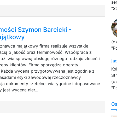
se
"St
ości Szymon Barcicki -
jątkowy
(d
znawca majątkowy firma realizuje wszystkie
"P
ścią o jakość oraz terminowość. Współpraca z
żliwia sprawną obsługę różnego rodzaju zleceń i
Ja
eby klientów. Firma sporządza operaty
Ko
. Każda wycena przygotowywana jest zgodnie z
St
zasadami etyki zawodowej rzeczoznawcy
(d
ują dokumenty rzetelne, wiarygodne i dopasowane
"P
 jest wycena nier...
Os