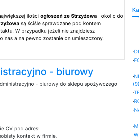
Ka
ajwiększej ilości
ogłoszeń ze Strzyżowa
i okolic do
trzyżowa
są ściśle sprawdzane pod kontem
aktu. W przypadku jeżeli nie znajdziesz
do nas a na pewno zostanie on umieszczony.
·
D
·
F
stracyjno - biurowy
·
N
administracyjno - biurowy do sklepu spożywczego
(9
·
T
·
R
·
N
·
M
ie CV pod adres:
·
W
obisty kontakt w firmie.