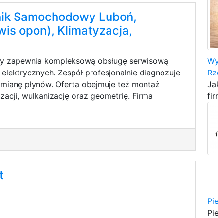
ik Samochodowy Luboń,
wis opon), Klimatyzacja,
cy zapewnia kompleksową obsługę serwisową
Wy
lektrycznych. Zespół profesjonalnie diagnozuje
Rz
wymianę płynów. Oferta obejmuje też montaż
Ja
yzacji, wulkanizację oraz geometrię. Firma
fir
t
Pi
Pi