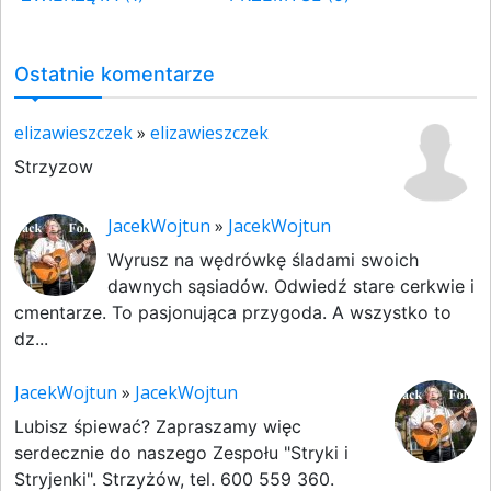
Ostatnie komentarze
elizawieszczek
»
elizawieszczek
Strzyzow
JacekWojtun
»
JacekWojtun
Wyrusz na wędrówkę śladami swoich
dawnych sąsiadów. Odwiedź stare cerkwie i
cmentarze. To pasjonująca przygoda. A wszystko to
dz...
JacekWojtun
»
JacekWojtun
Lubisz śpiewać? Zapraszamy więc
serdecznie do naszego Zespołu "Stryki i
Stryjenki". Strzyżów, tel. 600 559 360.