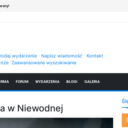
owany!
Dodaj wydarzenie
Napisz wiadomość
Kontakt
róże
Zaawansowane wyszukiwanie
IRMA
FORUM
WYDARZENIA
BLOGI
GALERIA
Śl
ka w Niewodnej