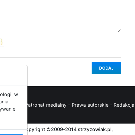
DODAJ
ologii w
ania
oc (FAQ)
-
Patronat medialny
-
Prawa autorskie
-
Redakcja 
żywanie
Copyright ©2009-2014 strzyzowiak.pl,