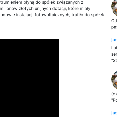
strumieniem płyną do spółek związanych z
milionów złotych unijnych dotacji, które miały
owie instalacji fotowoltaicznych, trafiło do spółek
Od
pa
Ja
Lu
se
"St
(d
"P
Ja