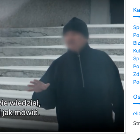
Ka
Sp
Po
Bi
Ku
Sp
Po
Zd
Po
Os
el
St