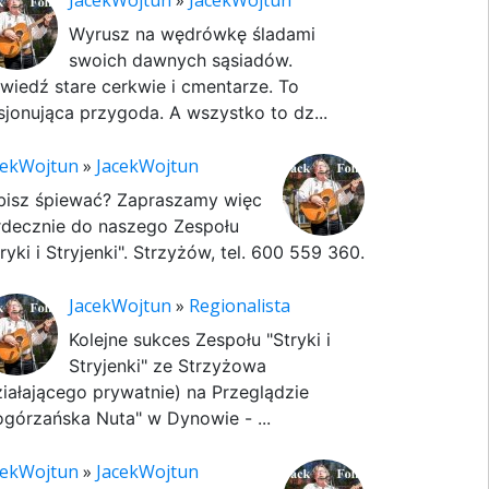
JacekWojtun
»
JacekWojtun
Wyrusz na wędrówkę śladami
swoich dawnych sąsiadów.
wiedź stare cerkwie i cmentarze. To
sjonująca przygoda. A wszystko to dz...
cekWojtun
»
JacekWojtun
bisz śpiewać? Zapraszamy więc
rdecznie do naszego Zespołu
ryki i Stryjenki". Strzyżów, tel. 600 559 360.
JacekWojtun
»
Regionalista
Kolejne sukces Zespołu "Stryki i
Stryjenki" ze Strzyżowa
ziałającego prywatnie) na Przeglądzie
ogórzańska Nuta" w Dynowie - ...
cekWojtun
»
JacekWojtun