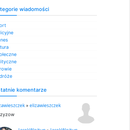
tegorie wiadomości
ort
licyjne
znes
ltura
ołeczne
lityczne
rowie
dróże
tatnie komentarze
izawieszczek
»
elizawieszczek
rzyzow