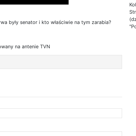
Ko
St
(d
wa były senator i kto właściwie na tym zarabia?
"P
owany na antenie TVN