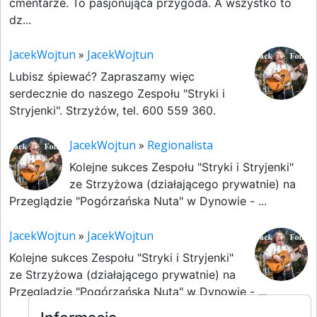
cmentarze. To pasjonująca przygoda. A wszystko to
dz...
JacekWojtun
»
JacekWojtun
Lubisz śpiewać? Zapraszamy więc
serdecznie do naszego Zespołu "Stryki i
Stryjenki". Strzyżów, tel. 600 559 360.
JacekWojtun
»
Regionalista
Kolejne sukces Zespołu "Stryki i Stryjenki"
ze Strzyżowa (działającego prywatnie) na
Przeglądzie "Pogórzańska Nuta" w Dynowie - ...
JacekWojtun
»
JacekWojtun
Kolejne sukces Zespołu "Stryki i Stryjenki"
ze Strzyżowa (działającego prywatnie) na
Przeglądzie "Pogórzańska Nuta" w Dynowie - ...