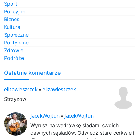
Sport
Policyjne
Biznes
Kultura
Społeczne
Polityczne
Zdrowie
Podróże
Ostatnie komentarze
elizawieszczek
»
elizawieszczek
Strzyzow
JacekWojtun
»
JacekWojtun
Wyrusz na wędrówkę śladami swoich
dawnych sąsiadów. Odwiedź stare cerkwie i