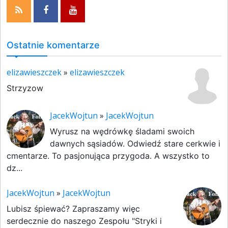
Ostatnie komentarze
elizawieszczek
»
elizawieszczek
Strzyzow
JacekWojtun
»
JacekWojtun
Wyrusz na wędrówkę śladami swoich
dawnych sąsiadów. Odwiedź stare cerkwie i
cmentarze. To pasjonująca przygoda. A wszystko to
dz...
JacekWojtun
»
JacekWojtun
Lubisz śpiewać? Zapraszamy więc
serdecznie do naszego Zespołu "Stryki i