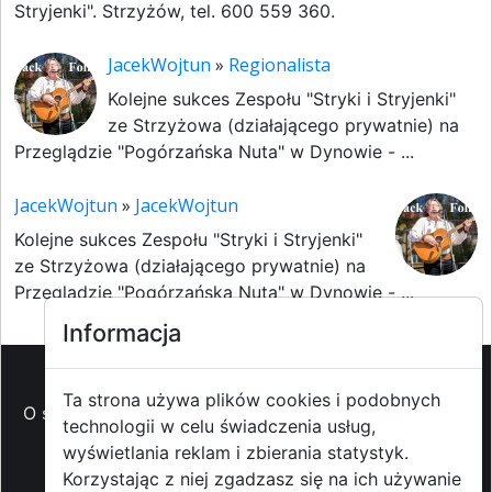
Stryjenki". Strzyżów, tel. 600 559 360.
JacekWojtun
»
Regionalista
Kolejne sukces Zespołu "Stryki i Stryjenki"
ze Strzyżowa (działającego prywatnie) na
Przeglądzie "Pogórzańska Nuta" w Dynowie - ...
JacekWojtun
»
JacekWojtun
Kolejne sukces Zespołu "Stryki i Stryjenki"
ze Strzyżowa (działającego prywatnie) na
Przeglądzie "Pogórzańska Nuta" w Dynowie - ...
Informacja
Ta strona używa plików cookies i podobnych
O strzyzowiak.pl
-
Reklama
-
Pomoc (FAQ)
-
Patronat
technologii w celu świadczenia usług,
medialny
-
Prawa autorskie
-
Redakcja i
wyświetlania reklam i zbierania statystyk.
kontakt
-
Współpraca z mediami
Korzystając z niej zgadzasz się na ich używanie