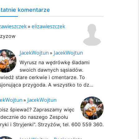
tatnie komentarze
izawieszczek
»
elizawieszczek
rzyzow
JacekWojtun
»
JacekWojtun
Wyrusz na wędrówkę śladami
swoich dawnych sąsiadów.
wiedź stare cerkwie i cmentarze. To
sjonująca przygoda. A wszystko to dz...
cekWojtun
»
JacekWojtun
bisz śpiewać? Zapraszamy więc
rdecznie do naszego Zespołu
ryki i Stryjenki". Strzyżów, tel. 600 559 360.