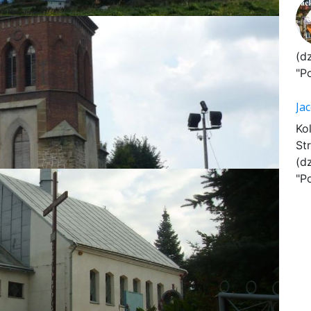
(d
"P
Ja
Ko
St
(d
"P