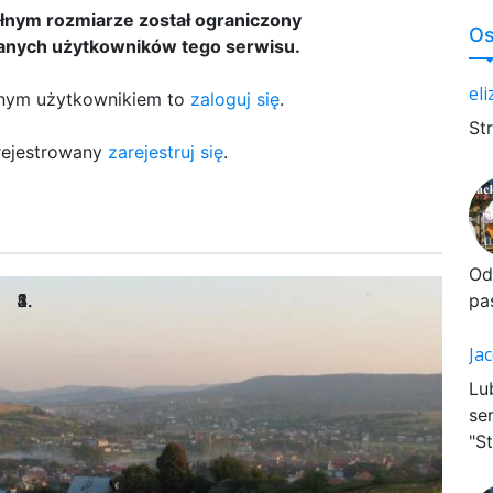
nym rozmiarze został ograniczony
Os
anych użytkowników tego serwisu.
el
wanym użytkownikiem to
zaloguj się
.
St
arejestrowany
zarejestruj się
.
Od
pa
Ja
Lu
se
"St