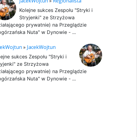
JacekWojtun
»
Regionalista
Kolejne sukces Zespołu "Stryki i
Stryjenki" ze Strzyżowa
ziałającego prywatnie) na Przeglądzie
ogórzańska Nuta" w Dynowie - ...
cekWojtun
»
JacekWojtun
lejne sukces Zespołu "Stryki i
ryjenki" ze Strzyżowa
ziałającego prywatnie) na Przeglądzie
ogórzańska Nuta" w Dynowie - ...