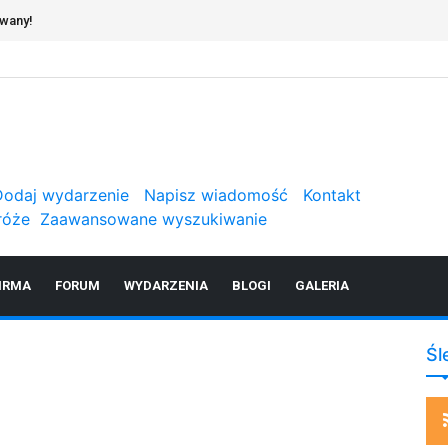
owany!
Dodaj wydarzenie
Napisz wiadomość
Kontakt
róże
Zaawansowane wyszukiwanie
IRMA
FORUM
WYDARZENIA
BLOGI
GALERIA
Śl