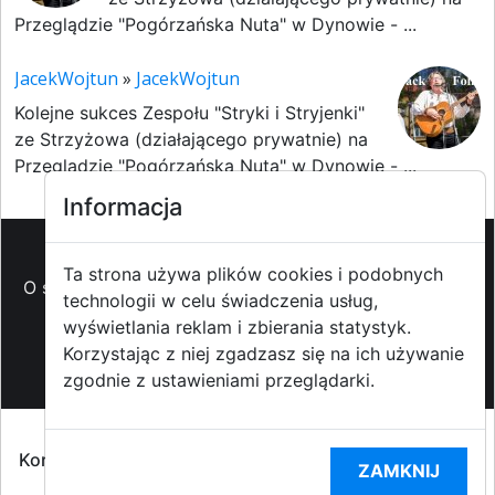
Przeglądzie "Pogórzańska Nuta" w Dynowie - ...
JacekWojtun
»
JacekWojtun
Kolejne sukces Zespołu "Stryki i Stryjenki"
ze Strzyżowa (działającego prywatnie) na
Przeglądzie "Pogórzańska Nuta" w Dynowie - ...
Informacja
Ta strona używa plików cookies i podobnych
O strzyzowiak.pl
-
Reklama
-
Pomoc (FAQ)
-
Patronat
technologii w celu świadczenia usług,
medialny
-
Prawa autorskie
-
Redakcja i
wyświetlania reklam i zbierania statystyk.
kontakt
-
Współpraca z mediami
Korzystając z niej zgadzasz się na ich używanie
zgodnie z ustawieniami przeglądarki.
Copyright ©2009-2014 strzyzowiak.pl,
Korzystanie z Portalu oznacza akceptacją
Regulaminu
ZAMKNIJ
portalu
oraz
Polityką prywatności RODO