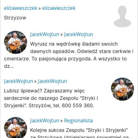
elizawieszczek
»
elizawieszczek
Strzyzow
JacekWojtun
»
JacekWojtun
Wyrusz na wędrówkę śladami swoich
dawnych sąsiadów. Odwiedź stare cerkwie i
cmentarze. To pasjonująca przygoda. A wszystko to
dz...
JacekWojtun
»
JacekWojtun
Lubisz śpiewać? Zapraszamy więc
serdecznie do naszego Zespołu "Stryki i
Stryjenki". Strzyżów, tel. 600 559 360.
JacekWojtun
»
Regionalista
Kolejne sukces Zespołu "Stryki i Stryjenki"
ze Strzyżowa (działającego prywatnie) na