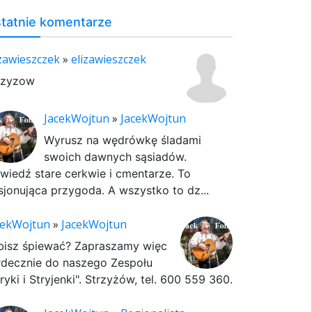
tatnie komentarze
izawieszczek
»
elizawieszczek
rzyzow
JacekWojtun
»
JacekWojtun
Wyrusz na wędrówkę śladami
swoich dawnych sąsiadów.
wiedź stare cerkwie i cmentarze. To
sjonująca przygoda. A wszystko to dz...
cekWojtun
»
JacekWojtun
bisz śpiewać? Zapraszamy więc
rdecznie do naszego Zespołu
ryki i Stryjenki". Strzyżów, tel. 600 559 360.