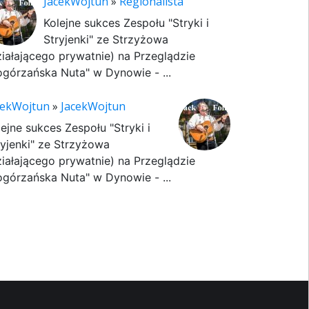
JacekWojtun
»
Regionalista
Kolejne sukces Zespołu "Stryki i
Stryjenki" ze Strzyżowa
ziałającego prywatnie) na Przeglądzie
ogórzańska Nuta" w Dynowie - ...
cekWojtun
»
JacekWojtun
lejne sukces Zespołu "Stryki i
ryjenki" ze Strzyżowa
ziałającego prywatnie) na Przeglądzie
ogórzańska Nuta" w Dynowie - ...