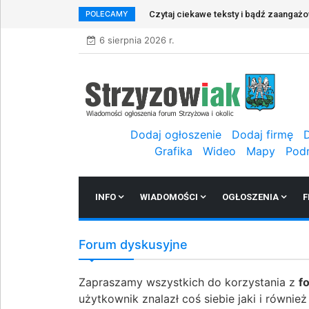
POLECAMY
Czytaj ciekawe teksty i bądź zaangaż
6 sierpnia 2026 r.
Dodaj ogłoszenie
Dodaj firmę
Grafika
Wideo
Mapy
Pod
INFO
WIADOMOŚCI
OGŁOSZENIA
F
Forum dyskusyjne
Zapraszamy wszystkich do korzystania z
f
użytkownik znalazł coś siebie jaki i równie