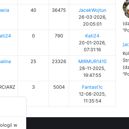
neria
40
36475
JacekWojtun
26-03-2026,
(d
20:05:01
"P
ati24
0
790
Kati24
20-01-2026,
Ja
07:31:16
Ko
St
alina
25
23326
MIRMUR1410
(d
28-11-2025,
"P
19:47:55
RCIARZ
3
5004
Fantast1c
12-08-2025,
11:35:54
ologii w