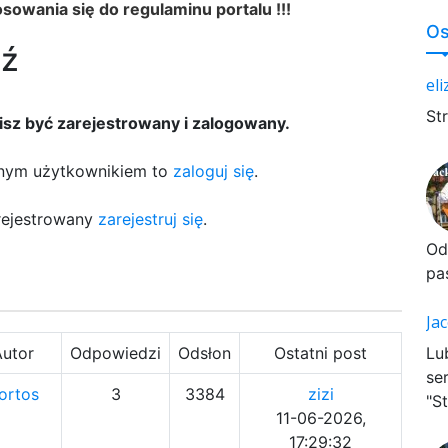
owania się do regulaminu portalu !!!
Os
dź
el
St
z być zarejestrowany i zalogowany.
wanym użytkownikiem to
zaloguj się
.
arejestrowany
zarejestruj się
.
Od
pa
Ja
Autor
Odpowiedzi
Odsłon
Ostatni post
Lu
se
ortos
3
3384
zizi
"St
11-06-2026,
17:29:32