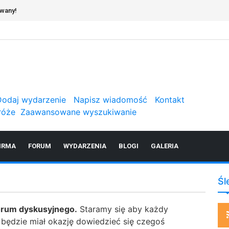
owany!
Dodaj wydarzenie
Napisz wiadomość
Kontakt
róże
Zaawansowane wyszukiwanie
IRMA
FORUM
WYDARZENIA
BLOGI
GALERIA
Śl
orum dyskusyjnego.
Staramy się aby każdy
ż będzie miał okazję dowiedzieć się czegoś