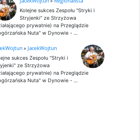
JacekWojtun
»
Regionalista
Kolejne sukces Zespołu "Stryki i
Stryjenki" ze Strzyżowa
ziałającego prywatnie) na Przeglądzie
ogórzańska Nuta" w Dynowie - ...
cekWojtun
»
JacekWojtun
lejne sukces Zespołu "Stryki i
ryjenki" ze Strzyżowa
ziałającego prywatnie) na Przeglądzie
ogórzańska Nuta" w Dynowie - ...