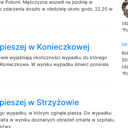
 w Połomi. Mężczyzna wszedł na jezdnię w
 zdarzenia doszło w niedzielę około godz. 22.20 w
(d
"P
Ja
 pieszej w Konieczkowej
Ko
owie wyjaśniają okoliczności wypadku do którego
St
 Konieczkowa. W wyniku wypadku śmierć poniosła
(d
"P
 pieszej w Strzyżowie
znego wypadku, w którym zginęła piesza. Do wypadku
bieta w wyniku doznanych obrażeń zmarła w szpitalu.
zeźwy.