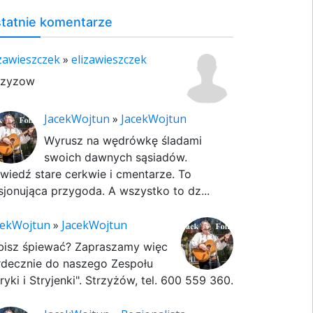
tatnie komentarze
izawieszczek
»
elizawieszczek
rzyzow
JacekWojtun
»
JacekWojtun
Wyrusz na wędrówkę śladami
swoich dawnych sąsiadów.
wiedź stare cerkwie i cmentarze. To
sjonująca przygoda. A wszystko to dz...
cekWojtun
»
JacekWojtun
bisz śpiewać? Zapraszamy więc
rdecznie do naszego Zespołu
ryki i Stryjenki". Strzyżów, tel. 600 559 360.