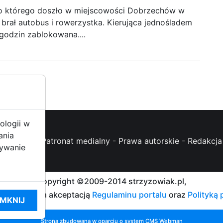
 do którego doszło w miejscowości Dobrzechów w
brał autobus i rowerzystka. Kierująca jednośladem
 godzin zablokowana....
ologii w
ania
oc (FAQ)
-
Patronat medialny
-
Prawa autorskie
-
Redakcja 
żywanie
Copyright ©2009-2014 strzyzowiak.pl,
talu oznacza akceptacją
Regulaminu portalu
oraz
Polityką
MKNIJ
Strona zbudowana w oparciu o system CMS
Webman