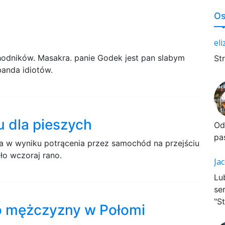
Os
el
chodników. Masakra. panie Godek jest pan slabym
St
anda idiotów.
u dla pieszych
Od
pa
nna w wyniku potrącenia przez samochód na przejściu
ło wczoraj rano.
Ja
Lu
se
"St
go mężczyzny w Połomi