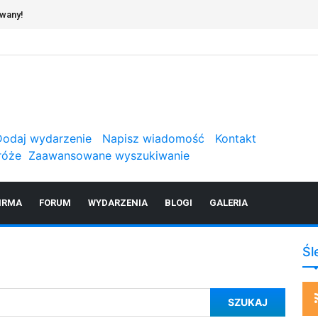
owany!
Dodaj wydarzenie
Napisz wiadomość
Kontakt
róże
Zaawansowane wyszukiwanie
IRMA
FORUM
WYDARZENIA
BLOGI
GALERIA
Śl
SZUKAJ