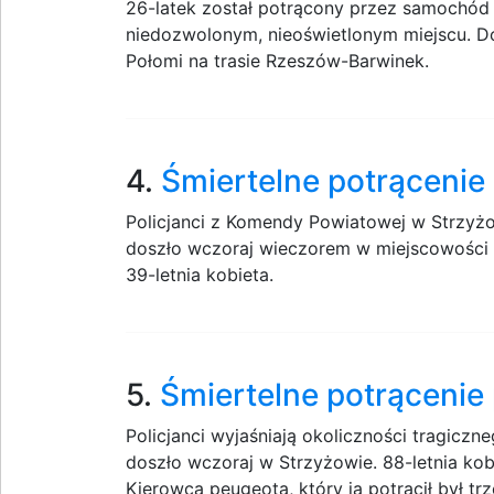
26-latek został potrącony przez samochód
niedozwolonym, nieoświetlonym miejscu. Do
Połomi na trasie Rzeszów-Barwinek.
4.
Śmiertelne potrącenie
Policjanci z Komendy Powiatowej w Strzyż
doszło wczoraj wieczorem w miejscowości
39-letnia kobieta.
5.
Śmiertelne potrącenie
Policjanci wyjaśniają okoliczności tragic
doszło wczoraj w Strzyżowie. 88-letnia ko
Kierowca peugeota, który ją potrącił był tr