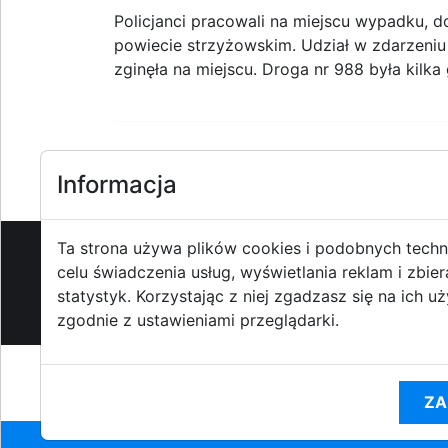
Policjanci pracowali na miejscu wypadku,
powiecie strzyżowskim. Udział w zdarzeniu 
zginęła na miejscu. Droga nr 988 była kilka
Informacja
1
2
3
Ta strona używa plików cookies i podobnych techn
celu świadczenia usług, wyświetlania reklam i zbier
O strzyzowiak.pl
-
Reklama
-
Pom
statystyk. Korzystając z niej zgadzasz się na ich u
zgodnie z ustawieniami przeglądarki.
Korzystanie z Por
ZA