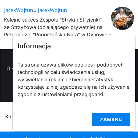
JacekWojtun
»
JacekWojtun
Kolejne sukces Zespołu "Stryki i Stryjenki"
ze Strzyżowa (działającego prywatnie) na
Przeglądzie "Pogórzańska Nuta" w Dynowie - ...
Informacja
Ta strona używa plików cookies i podobnych
O strzyzowiak.pl
-
Reklama
-
Pomoc (FAQ)
-
Patronat
technologii w celu świadczenia usług,
medialny
-
Prawa autorskie
-
Redakcja i
wyświetlania reklam i zbierania statystyk.
kontakt
-
Współpraca z mediami
Korzystając z niej zgadzasz się na ich używanie
zgodnie z ustawieniami przeglądarki.
Copyright ©2009-2014 strzyzowiak.pl,
Korzystanie z Portalu oznacza akceptacją
Regulaminu
ZAMKNIJ
portalu
oraz
Polityką prywatności RODO