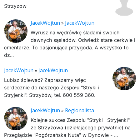
Strzyzow
JacekWojtun
»
JacekWojtun
Wyrusz na wędrówkę śladami swoich
dawnych sąsiadów. Odwiedź stare cerkwie i
cmentarze. To pasjonująca przygoda. A wszystko to
dz...
JacekWojtun
»
JacekWojtun
Lubisz śpiewać? Zapraszamy więc
serdecznie do naszego Zespołu "Stryki i
Stryjenki". Strzyżów, tel. 600 559 360.
JacekWojtun
»
Regionalista
Kolejne sukces Zespołu "Stryki i Stryjenki"
ze Strzyżowa (działającego prywatnie) na
Przeglądzie "Pogórzańska Nuta" w Dynowie - ...