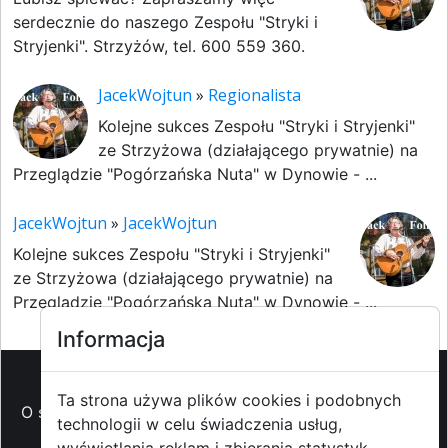
serdecznie do naszego Zespołu "Stryki i
Stryjenki". Strzyżów, tel. 600 559 360.
JacekWojtun
»
Regionalista
Kolejne sukces Zespołu "Stryki i Stryjenki"
ze Strzyżowa (działającego prywatnie) na
Przeglądzie "Pogórzańska Nuta" w Dynowie - ...
JacekWojtun
»
JacekWojtun
Kolejne sukces Zespołu "Stryki i Stryjenki"
ze Strzyżowa (działającego prywatnie) na
Przeglądzie "Pogórzańska Nuta" w Dynowie - ...
Informacja
Ta strona używa plików cookies i podobnych
O strzyzowiak.pl
-
Reklama
-
Pomoc (FAQ)
-
Patronat
technologii w celu świadczenia usług,
medialny
-
Prawa autorskie
-
Redakcja i