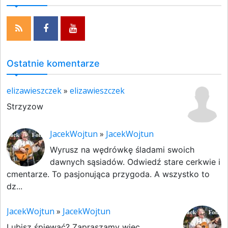
Ostatnie komentarze
elizawieszczek
»
elizawieszczek
Strzyzow
JacekWojtun
»
JacekWojtun
Wyrusz na wędrówkę śladami swoich
dawnych sąsiadów. Odwiedź stare cerkwie i
cmentarze. To pasjonująca przygoda. A wszystko to
dz...
JacekWojtun
»
JacekWojtun
Lubisz śpiewać? Zapraszamy więc