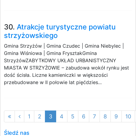
30.
Atrakcje turystyczne powiatu
strzyżowskiego
Gmina Strzyżów | Gmina Czudec | Gmina Niebylec |
Gmina Wiśniowa | Gmina FrysztakGmina
StrzyżówZABYTKOWY UKŁAD URBANISTYCZNY
MIASTA W STRZYŻOWIE – zabudowa wokół rynku jest
dość ścisła. Liczne kamieniczki w większości
przebudowane w II połowie lat pięćdzies...
1
2
3
4
5
6
7
8
9
10
Śledź nas