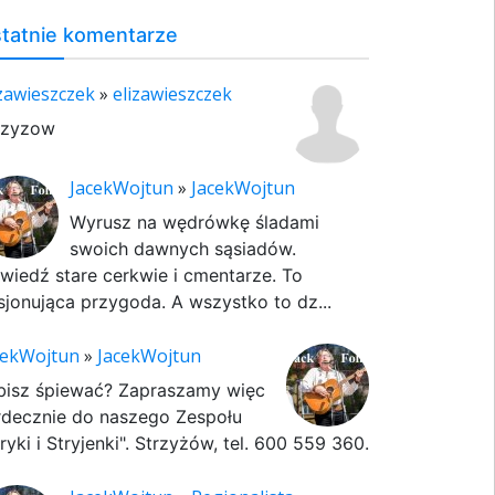
tatnie komentarze
izawieszczek
»
elizawieszczek
rzyzow
JacekWojtun
»
JacekWojtun
Wyrusz na wędrówkę śladami
swoich dawnych sąsiadów.
wiedź stare cerkwie i cmentarze. To
sjonująca przygoda. A wszystko to dz...
cekWojtun
»
JacekWojtun
bisz śpiewać? Zapraszamy więc
rdecznie do naszego Zespołu
ryki i Stryjenki". Strzyżów, tel. 600 559 360.