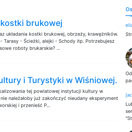
Os
 kostki brukowej
el
az układania kostki brukowej, obrzeży, krawężników.
St
Tarasy - Ścieżki, alejki - Schody itp. Potrzebujesz
sowe roboty brukarskie? ...
Od
tury i Turystyki w Wiśniowej.
pa
lizowania tej powiatowej instytucji kultury w
Ja
y nie należałoby już zakończyć nieudany eksperyment
Lu
worskiej i przenieść P...
se
"St