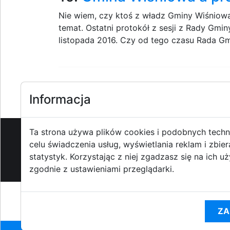
Nie wiem, czy ktoś z władz Gminy Wiśniowa
temat. Ostatni protokół z sesji z Rady Gminy
listopada 2016. Czy od tego czasu Rada Gmi
Informacja
1
2
3
4
5
6
7
8
9
Ta strona używa plików cookies i podobnych techn
celu świadczenia usług, wyświetlania reklam i zbier
O strzyzowiak.pl
-
Reklama
-
Pom
statystyk. Korzystając z niej zgadzasz się na ich u
zgodnie z ustawieniami przeglądarki.
Korzystanie z Por
ZA