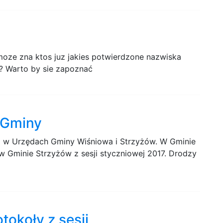
oze zna ktos juz jakies potwierdzone nazwiska
 ? Warto by sie zapoznać
i Gminy
a w Urzędach Gminy Wiśniowa i Strzyżów. W Gminie
 w Gminie Strzyżów z sesji styczniowej 2017. Drodzy
okoły z sesji