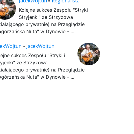
JacekWojtun
»
Regionalista
Kolejne sukces Zespołu "Stryki i
Stryjenki" ze Strzyżowa
ziałającego prywatnie) na Przeglądzie
ogórzańska Nuta" w Dynowie - ...
cekWojtun
»
JacekWojtun
lejne sukces Zespołu "Stryki i
ryjenki" ze Strzyżowa
ziałającego prywatnie) na Przeglądzie
ogórzańska Nuta" w Dynowie - ...