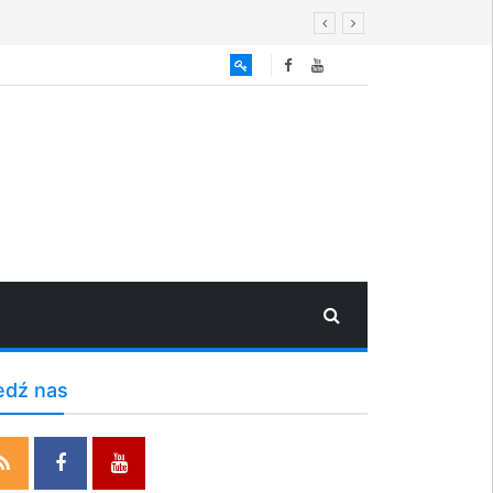
edź nas