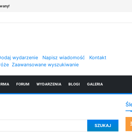
owany!
Dodaj wydarzenie
Napisz wiadomość
Kontakt
róże
Zaawansowane wyszukiwanie
IRMA
FORUM
WYDARZENIA
BLOGI
GALERIA
Śl
SZUKAJ