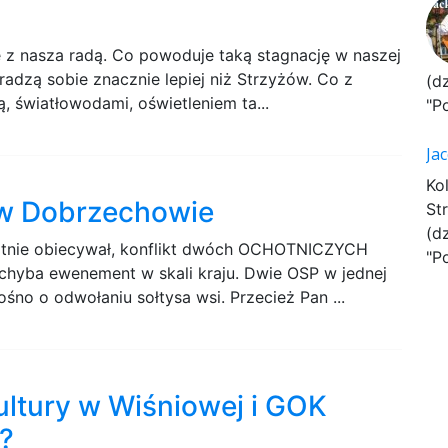
ę z nasza radą. Co powoduje taką stagnację w naszej
radzą sobie znacznie lepiej niż Strzyżów. Co z
(d
, światłowodami, oświetleniem ta...
"P
Ja
Ko
 w Dobrzechowie
St
(d
rotnie obiecywał, konflikt dwóch OCHOTNICZYCH
"P
yba ewenement w skali kraju. Dwie OSP w jednej
śno o odwołaniu sołtysa wsi. Przecież Pan ...
ltury w Wiśniowej i GOK
?