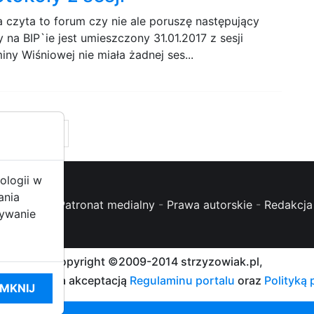
 czyta to forum czy nie ale poruszę następujący
 na BIP`ie jest umieszczony 31.01.2017 z sesji
ny Wiśniowej nie miała żadnej ses...
10
ologii w
ania
oc (FAQ)
-
Patronat medialny
-
Prawa autorskie
-
Redakcja 
żywanie
Copyright ©2009-2014 strzyzowiak.pl,
talu oznacza akceptacją
Regulaminu portalu
oraz
Polityką
MKNIJ