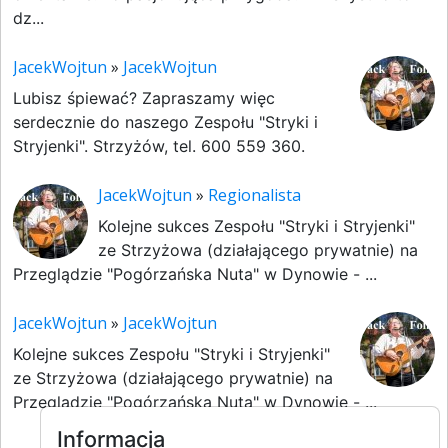
dz...
JacekWojtun
»
JacekWojtun
Lubisz śpiewać? Zapraszamy więc
serdecznie do naszego Zespołu "Stryki i
Stryjenki". Strzyżów, tel. 600 559 360.
JacekWojtun
»
Regionalista
Kolejne sukces Zespołu "Stryki i Stryjenki"
ze Strzyżowa (działającego prywatnie) na
Przeglądzie "Pogórzańska Nuta" w Dynowie - ...
JacekWojtun
»
JacekWojtun
Kolejne sukces Zespołu "Stryki i Stryjenki"
ze Strzyżowa (działającego prywatnie) na
Przeglądzie "Pogórzańska Nuta" w Dynowie - ...
Informacja