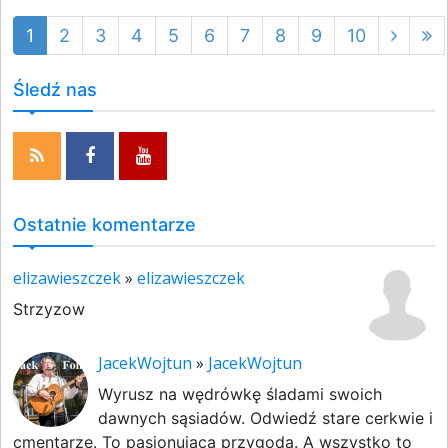
1
2
3
4
5
6
7
8
9
10
Śledź nas
Ostatnie komentarze
elizawieszczek
»
elizawieszczek
Strzyzow
JacekWojtun
»
JacekWojtun
Wyrusz na wędrówkę śladami swoich
dawnych sąsiadów. Odwiedź stare cerkwie i
cmentarze. To pasjonująca przygoda. A wszystko to