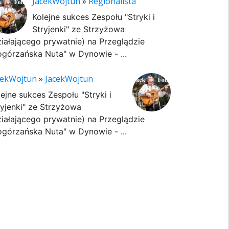
JacekWojtun
»
Regionalista
Kolejne sukces Zespołu "Stryki i
Stryjenki" ze Strzyżowa
ziałającego prywatnie) na Przeglądzie
ogórzańska Nuta" w Dynowie - ...
cekWojtun
»
JacekWojtun
lejne sukces Zespołu "Stryki i
ryjenki" ze Strzyżowa
ziałającego prywatnie) na Przeglądzie
ogórzańska Nuta" w Dynowie - ...