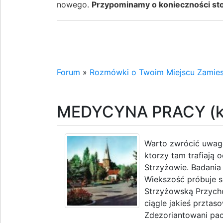
nowego.
Przypominamy o konieczności stos
Forum
»
Rozmówki o Twoim Miejscu Zamies
MEDYCYNA PRACY (ka
Warto zwrócić uwagę
ktorzy tam trafiają o
Strzyżowie. Badania
Wiekszość próbuje so
Strzyżowską Przych
ciągle jakieś prztas
Zdezoriantowani pac