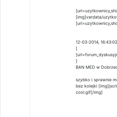
[url=uzytkownicy,sh
[img]vardata/uzytko
[url=uzytkownicy,sh
12-03-2014, 16:43:0
[
[url=forum_dyskusyj
]
BAN MED w Dobrzech
szybko i sprawnie m
bez kolejki [img]jsc
cool.gif[/img]