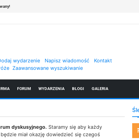
erwisie
Dodaj wydarzenie
Napisz wiadomość
Kontakt
róże
Zaawansowane wyszukiwanie
IRMA
FORUM
WYDARZENIA
BLOGI
GALERIA
Śl
orum dyskusyjnego.
Staramy się aby każdy
ż będzie miał okazję dowiedzieć się czegoś