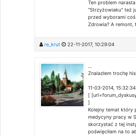
Ten problem narasta o
"Strzyżowiaku" też 
przed wyborami coś 
Zdrowia? A remont, t
re_krut
22-11-2017, 10:29:04
...
Znalazłem trochę hi
11-03-2014, 15:32:34
[ [url=forum_dyskusy
]
Kolejny temat który
medycyny pracy w S
skorzystać z tej inst
poświęciłam na to a