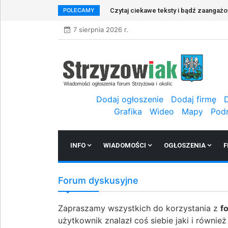
POLECAMY
Zapraszamy do rejestracji w naszym s
7 sierpnia 2026 r.
Dodaj ogłoszenie
Dodaj firmę
Grafika
Wideo
Mapy
Pod
INFO
WIADOMOŚCI
OGŁOSZENIA
F
Forum dyskusyjne
Zapraszamy wszystkich do korzystania z
f
użytkownik znalazł coś siebie jaki i równie