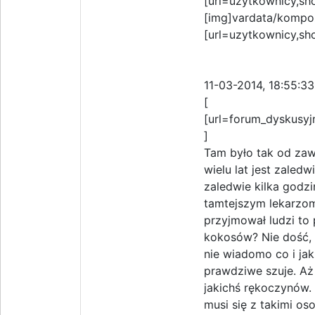
[url=uzytkownicy,sh
[img]vardata/kompo
[url=uzytkownicy,sho
11-03-2014, 18:55:33
[
[url=forum_dyskusyj
]
Tam było tak od zaw
wielu lat jest zaled
zaledwie kilka godzi
tamtejszym lekarzom
przyjmował ludzi to 
kokosów? Nie dość, 
nie wiadomo co i jak
prawdziwe szuje. Aż
jakichś rękoczynów. 
musi się z takimi o