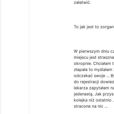
załatwić.
To jak jest to zorga
W pierwszym dniu cz
miejscu jest straszna
okropnie. Chciałam 
złapała to myślałam
odczekać swoje ... By
do rejestracji dowie
lekarza zapytałam n
jedenastą. Jak przys
kolejka niż ostatnio
stracone na nic ...