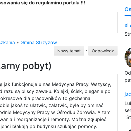
owania się do regulaminu portalu !!!
Os
el
St
zkania
»
Gmina Strzyżów
·
Nowy temat
Odpowiedz
rny pobyt)
Od
pa
 jak funkcjonuje u nas Medycyna Pracy. Wszyscy,
d razu są bliscy zawału. Kolejki, ścisk, bieganie po
Ja
 okresowe dla pracowników to gechenna.
Lu
bie jakoś to ułatwić, zalatwić, byle by ominąć
se
odnię Medycyny Pracy w Ośrodku Zdrowia. A tam
"St
owania i reorganizacje i remonty. Można zgłupieć.
jenci błakają po budynku szukając pomocy.