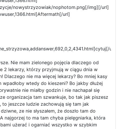
owuser,1366.html]
zycje/nowystrzyzowiak/nophotom.png[/img][/url]
wuser,1366.html]Aftermath[/url]
ne_strzyzowa,addanswer,692,0,2,4341.html]cytuj[/url]
sze. Nie mam zielonego pojęcia dlaczego od
wie 2 lekarzy, którzy przyjmują w ciągu dnia w
n! Dlaczego nie ma więcej lekarzy? Bo mniej kasy
 wpadłoby wtedy do kieszeni? Bo jakby dłużej
prywatnie nie miałby godzin i nie nachapał się
ze organizacja tam szwankuje, bo tak jak piszesz
, to jeszcze ludzie zachowują się tam jak
 dziwne, ze nie słyszałem, że doszło tam do
A najgorzej to ma tam chyba pielęgniarka, która
sobami użerać i ogarniać wszystko w szybkim