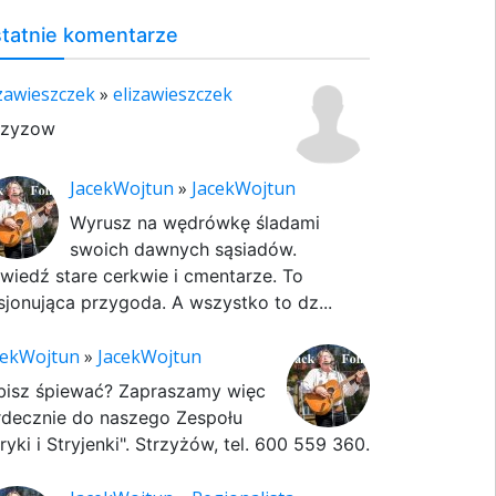
tatnie komentarze
izawieszczek
»
elizawieszczek
rzyzow
JacekWojtun
»
JacekWojtun
Wyrusz na wędrówkę śladami
swoich dawnych sąsiadów.
wiedź stare cerkwie i cmentarze. To
sjonująca przygoda. A wszystko to dz...
cekWojtun
»
JacekWojtun
bisz śpiewać? Zapraszamy więc
rdecznie do naszego Zespołu
ryki i Stryjenki". Strzyżów, tel. 600 559 360.