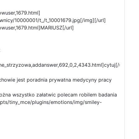
owuser,1679.html]
wnicy/10000001/t_/t_10001679.jpg[/img][/url]
owuser,1679.html]MARIUSZ[/url]
2
ne_strzyzowa,addanswer,692,0,2,4343.html]cytuj[/url]
owie jest poradnia prywatna medycyny pracy
ożna wszystko załatwic polecam robilem badania
ripts/tiny_mce/plugins/emotions/img/smiley-