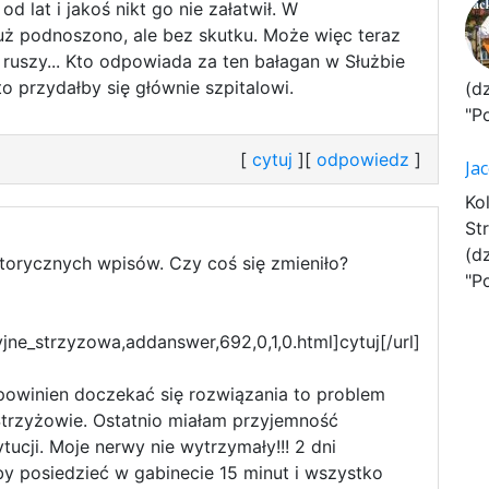
d lat i jakoś nikt go nie załatwił. W
już podnoszono, ale bez skutku. Może więc teraz
ruszy... Kto odpowiada za ten bałagan w Służbie
o przydałby się głównie szpitalowi.
(d
"P
[
cytuj
][
odpowiedz
]
Ja
Ko
St
(d
storycznych wpisów. Czy coś się zmieniło?
"P
jne_strzyzowa,addanswer,692,0,1,0.html]cytuj[/url]
 powinien doczekać się rozwiązania to problem
trzyżowie. Ostatnio miałam przyjemność
ytucji. Moje nerwy nie wytrzymały!!! 2 dni
by posiedzieć w gabinecie 15 minut i wszystko