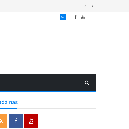
edź nas