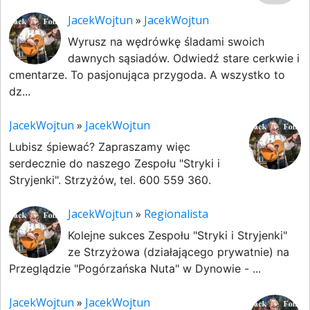
JacekWojtun
»
JacekWojtun
Wyrusz na wędrówkę śladami swoich
dawnych sąsiadów. Odwiedź stare cerkwie i
cmentarze. To pasjonująca przygoda. A wszystko to
dz...
JacekWojtun
»
JacekWojtun
Lubisz śpiewać? Zapraszamy więc
serdecznie do naszego Zespołu "Stryki i
Stryjenki". Strzyżów, tel. 600 559 360.
JacekWojtun
»
Regionalista
Kolejne sukces Zespołu "Stryki i Stryjenki"
ze Strzyżowa (działającego prywatnie) na
Przeglądzie "Pogórzańska Nuta" w Dynowie - ...
JacekWojtun
»
JacekWojtun