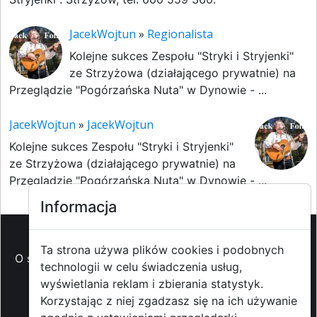
JacekWojtun
»
Regionalista
Kolejne sukces Zespołu "Stryki i Stryjenki"
ze Strzyżowa (działającego prywatnie) na
Przeglądzie "Pogórzańska Nuta" w Dynowie - ...
JacekWojtun
»
JacekWojtun
Kolejne sukces Zespołu "Stryki i Stryjenki"
ze Strzyżowa (działającego prywatnie) na
Przeglądzie "Pogórzańska Nuta" w Dynowie - ...
Informacja
Ta strona używa plików cookies i podobnych
O strzyzowiak.pl
-
Reklama
-
Pomoc (FAQ)
-
Patronat
technologii w celu świadczenia usług,
medialny
-
Prawa autorskie
-
Redakcja i
wyświetlania reklam i zbierania statystyk.
kontakt
-
Współpraca z mediami
Korzystając z niej zgadzasz się na ich używanie