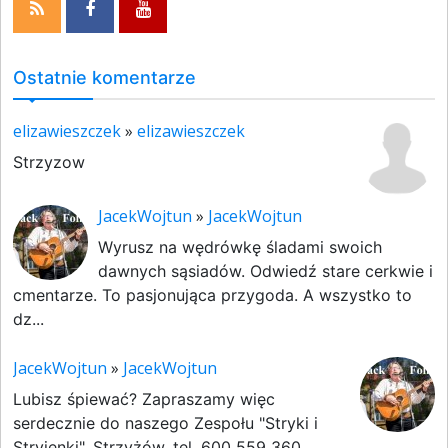
Ostatnie komentarze
elizawieszczek
»
elizawieszczek
Strzyzow
JacekWojtun
»
JacekWojtun
Wyrusz na wędrówkę śladami swoich
dawnych sąsiadów. Odwiedź stare cerkwie i
cmentarze. To pasjonująca przygoda. A wszystko to
dz...
JacekWojtun
»
JacekWojtun
Lubisz śpiewać? Zapraszamy więc
serdecznie do naszego Zespołu "Stryki i
Stryjenki". Strzyżów, tel. 600 559 360.