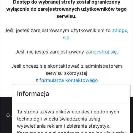
Dostęp do wybranej strefy został ograniczony
wyłącznie do zarejestrowanych użytkowników tego
serwisu.
Jeśli jesteś zarejestrowanym użytkownikiem to
zaloguj
się
.
Jeśli nie jesteś zarejestrowany
zarejestruj się
.
Jeśli chcesz się skontaktować z administratorem
serwisu skorzystaj
z
formularza kontaktowego
Informacja
Ta strona używa plików cookies i podobnych
O strzyzowiak.pl
-
Reklama
-
Pomoc (FAQ)
-
Patronat
technologii w celu świadczenia usług,
medialny
-
Prawa autorskie
-
Redakcja i
wyświetlania reklam i zbierania statystyk.
kontakt
-
Współpraca z mediami