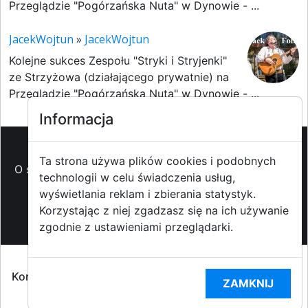
Przeglądzie "Pogórzańska Nuta" w Dynowie - ...
JacekWojtun
»
JacekWojtun
Kolejne sukces Zespołu "Stryki i Stryjenki"
ze Strzyżowa (działającego prywatnie) na
Przeglądzie "Pogórzańska Nuta" w Dynowie - ...
Informacja
Ta strona używa plików cookies i podobnych
O strzyzowiak.pl
-
Reklama
-
Pomoc (FAQ)
-
Patronat
technologii w celu świadczenia usług,
medialny
-
Prawa autorskie
-
Redakcja i
wyświetlania reklam i zbierania statystyk.
kontakt
-
Współpraca z mediami
Korzystając z niej zgadzasz się na ich używanie
zgodnie z ustawieniami przeglądarki.
Copyright ©2009-2014 strzyzowiak.pl,
Korzystanie z Portalu oznacza akceptacją
Regulaminu
ZAMKNIJ
portalu
oraz
Polityką prywatności RODO