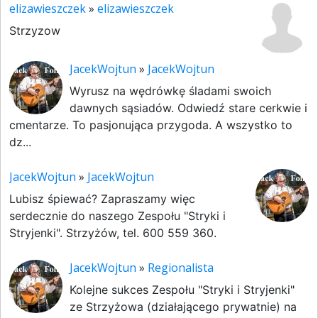
elizawieszczek
»
elizawieszczek
Strzyzow
JacekWojtun
»
JacekWojtun
Wyrusz na wędrówkę śladami swoich
dawnych sąsiadów. Odwiedź stare cerkwie i
cmentarze. To pasjonująca przygoda. A wszystko to
dz...
JacekWojtun
»
JacekWojtun
Lubisz śpiewać? Zapraszamy więc
serdecznie do naszego Zespołu "Stryki i
Stryjenki". Strzyżów, tel. 600 559 360.
JacekWojtun
»
Regionalista
Kolejne sukces Zespołu "Stryki i Stryjenki"
ze Strzyżowa (działającego prywatnie) na