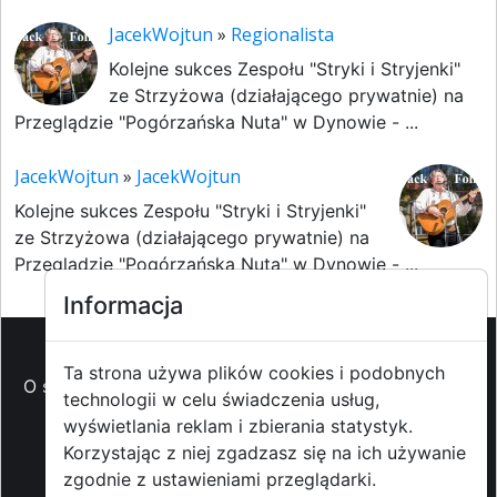
JacekWojtun
»
Regionalista
Kolejne sukces Zespołu "Stryki i Stryjenki"
ze Strzyżowa (działającego prywatnie) na
Przeglądzie "Pogórzańska Nuta" w Dynowie - ...
JacekWojtun
»
JacekWojtun
Kolejne sukces Zespołu "Stryki i Stryjenki"
ze Strzyżowa (działającego prywatnie) na
Przeglądzie "Pogórzańska Nuta" w Dynowie - ...
Informacja
Ta strona używa plików cookies i podobnych
O strzyzowiak.pl
-
Reklama
-
Pomoc (FAQ)
-
Patronat
technologii w celu świadczenia usług,
medialny
-
Prawa autorskie
-
Redakcja i
wyświetlania reklam i zbierania statystyk.
kontakt
-
Współpraca z mediami
Korzystając z niej zgadzasz się na ich używanie
zgodnie z ustawieniami przeglądarki.