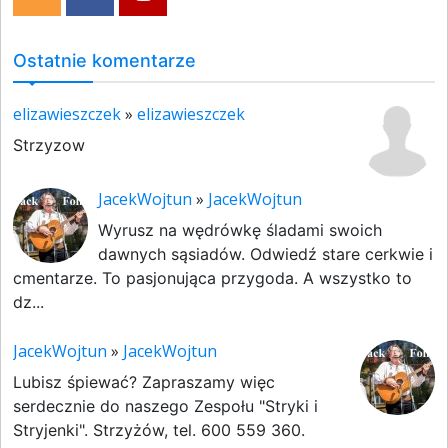
Ostatnie komentarze
elizawieszczek
»
elizawieszczek
Strzyzow
JacekWojtun
»
JacekWojtun
Wyrusz na wędrówkę śladami swoich
dawnych sąsiadów. Odwiedź stare cerkwie i
cmentarze. To pasjonująca przygoda. A wszystko to
dz...
JacekWojtun
»
JacekWojtun
Lubisz śpiewać? Zapraszamy więc
serdecznie do naszego Zespołu "Stryki i
Stryjenki". Strzyżów, tel. 600 559 360.