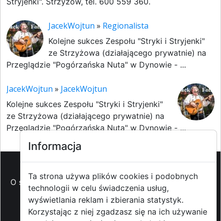
Stryjenki". Strzyżów, tel. 600 559 360.
JacekWojtun
»
Regionalista
Kolejne sukces Zespołu "Stryki i Stryjenki"
ze Strzyżowa (działającego prywatnie) na
Przeglądzie "Pogórzańska Nuta" w Dynowie - ...
JacekWojtun
»
JacekWojtun
Kolejne sukces Zespołu "Stryki i Stryjenki"
ze Strzyżowa (działającego prywatnie) na
Przeglądzie "Pogórzańska Nuta" w Dynowie - ...
Informacja
Ta strona używa plików cookies i podobnych
O strzyzowiak.pl
-
Reklama
-
Pomoc (FAQ)
-
Patronat
technologii w celu świadczenia usług,
medialny
-
Prawa autorskie
-
Redakcja i
wyświetlania reklam i zbierania statystyk.
kontakt
-
Współpraca z mediami
Korzystając z niej zgadzasz się na ich używanie