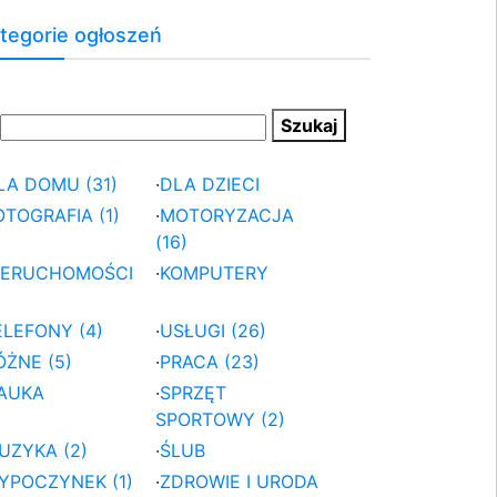
tegorie ogłoszeń
LA DOMU (31)
·
DLA DZIECI
OTOGRAFIA (1)
·
MOTORYZACJA
(16)
IERUCHOMOŚCI
·
KOMPUTERY
)
ELEFONY (4)
·
USŁUGI (26)
ÓŻNE (5)
·
PRACA (23)
AUKA
·
SPRZĘT
SPORTOWY (2)
UZYKA (2)
·
ŚLUB
YPOCZYNEK (1)
·
ZDROWIE I URODA