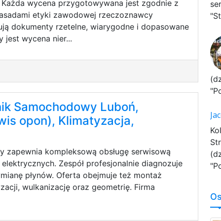
. Każda wycena przygotowywana jest zgodnie z
se
zasadami etyki zawodowej rzeczoznawcy
"St
ują dokumenty rzetelne, wiarygodne i dopasowane
 jest wycena nier...
(d
"P
ik Samochodowy Luboń,
Ja
wis opon), Klimatyzacja,
Ko
St
cy zapewnia kompleksową obsługę serwisową
(d
lektrycznych. Zespół profesjonalnie diagnozuje
"P
wymianę płynów. Oferta obejmuje też montaż
yzacji, wulkanizację oraz geometrię. Firma
Os