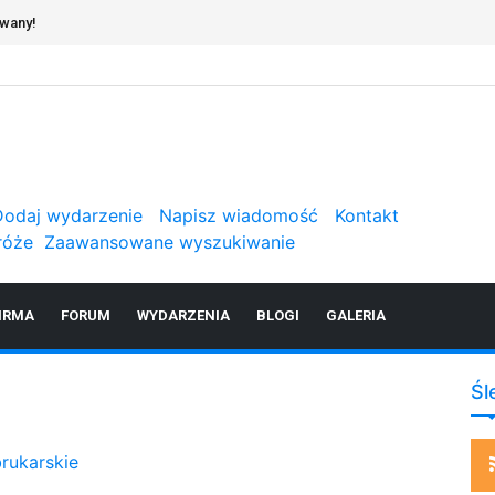
owany!
Dodaj wydarzenie
Napisz wiadomość
Kontakt
róże
Zaawansowane wyszukiwanie
IRMA
FORUM
WYDARZENIA
BLOGI
GALERIA
Śl
rukarskie