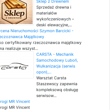
Sklep z Drewnem
Sprzedaż drewna i
materiałów
wykończeniowych –
deski elewacyjne,...
cena Nieruchomości Szymon Barcicki -
eczoznawca Majątkowy
ko certyfikowany rzeczoznawca majątkowy
ma realizuje wszyst...
CARSTA - Mechanik
Samochodowy Luboń,
Wulkanizacja (serwis
opon),...
Warsztat Carsta
Staszewscy zapewnia
kompleksową obsługę
serwisow...
erogi MR Vincent
erogi MR Vincent