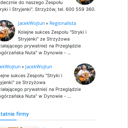
rdecznie do naszego Zespołu
ryki i Stryjenki". Strzyżów, tel. 600 559 360.
JacekWojtun
»
Regionalista
Kolejne sukces Zespołu "Stryki i
Stryjenki" ze Strzyżowa
ziałającego prywatnie) na Przeglądzie
ogórzańska Nuta" w Dynowie - ...
cekWojtun
»
JacekWojtun
lejne sukces Zespołu "Stryki i
ryjenki" ze Strzyżowa
ziałającego prywatnie) na Przeglądzie
ogórzańska Nuta" w Dynowie - ...
tatnie firmy