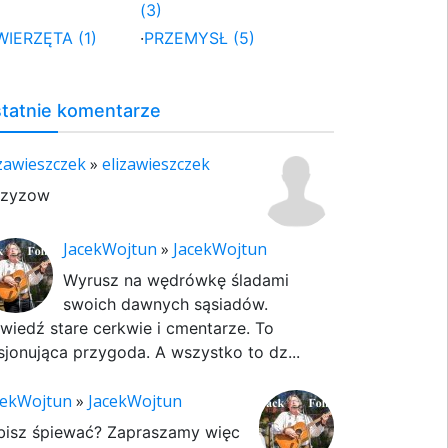
(3)
WIERZĘTA (1)
·
PRZEMYSŁ (5)
tatnie komentarze
izawieszczek
»
elizawieszczek
rzyzow
JacekWojtun
»
JacekWojtun
Wyrusz na wędrówkę śladami
swoich dawnych sąsiadów.
wiedź stare cerkwie i cmentarze. To
sjonująca przygoda. A wszystko to dz...
cekWojtun
»
JacekWojtun
bisz śpiewać? Zapraszamy więc