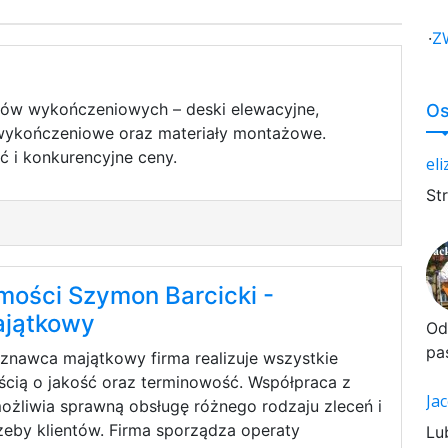
·
Z
łów wykończeniowych – deski elewacyjne,
Os
y wykończeniowe oraz materiały montażowe.
ć i konkurencyjne ceny.
el
St
ości Szymon Barcicki -
jątkowy
Od
pa
znawca majątkowy firma realizuje wszystkie
ścią o jakość oraz terminowość. Współpraca z
Ja
żliwia sprawną obsługę różnego rodzaju zleceń i
eby klientów. Firma sporządza operaty
Lu