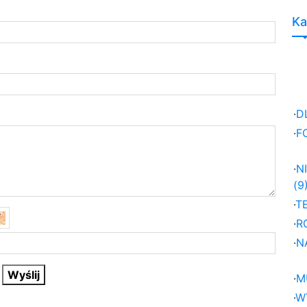
Ka
·
D
·
F
·
N
(9
·
T
·
R
·
N
·
M
·
W