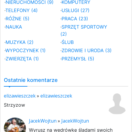
·
NIERUCHOMOŚCI (9)
·
KOMPUTERY
·
TELEFONY (4)
·
USŁUGI (27)
·
RÓŻNE (5)
·
PRACA (23)
·
NAUKA
·
SPRZĘT SPORTOWY
(2)
·
MUZYKA (2)
·
ŚLUB
·
WYPOCZYNEK (1)
·
ZDROWIE I URODA (3)
·
ZWIERZĘTA (1)
·
PRZEMYSŁ (5)
Ostatnie komentarze
elizawieszczek
»
elizawieszczek
Strzyzow
JacekWojtun
»
JacekWojtun
Wyrusz na wędrówkę śladami swoich