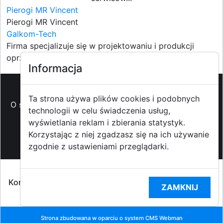
Pierogi MR Vincent
Pierogi MR Vincent
Galkom-Tech
Firma specjalizuje się w projektowaniu i produkcji
oprzyrządowan...
Informacja
Ta strona używa plików cookies i podobnych
O strzyzowiak.pl
-
Reklama
-
Pomoc (FAQ)
-
Patronat
technologii w celu świadczenia usług,
medialny
-
Prawa autorskie
-
Redakcja i
wyświetlania reklam i zbierania statystyk.
kontakt
-
Współpraca z mediami
Korzystając z niej zgadzasz się na ich używanie
zgodnie z ustawieniami przeglądarki.
Copyright ©2009-2014 strzyzowiak.pl,
Korzystanie z Portalu oznacza akceptacją
Regulaminu
ZAMKNIJ
portalu
oraz
Polityką prywatności RODO
Strona zbudowana w oparciu o system CMS
Webman