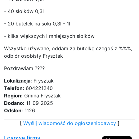
- 40 słoików 0,3l
- 20 butelek na soki 0,3l - 1l
- kilka większych i mniejszych słoików
Wszystko używane, oddam za butelkę czegoś z %%%,
odbiór osobisty Frysztak
Pozdrawiam ????
Lokalizacja:
Frysztak
Telefon:
604221240
Region:
Gmina Frysztak
Dodano:
11-09-2025
Odsłon:
1126
[
Wyślij wiadomość do ogłoszeniodawcy
]
Losowe firmy