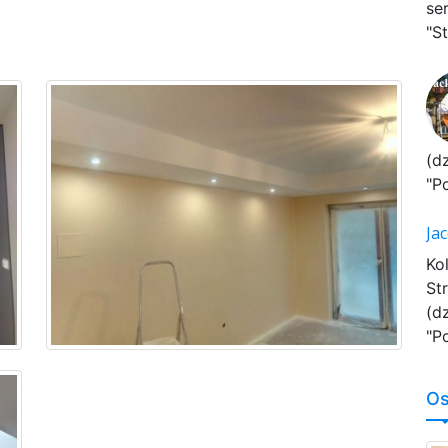
se
"St
(d
"P
Ja
Ko
St
(d
"P
Os