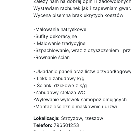
Zależy nam na dobrej opinii i zadowolonyc
Wystawiam rachunek jak i zapewniam gwar
Wycena pisemna brak ukrytych kosztów
-Malowanie natryskowe
-Sufity dekoracyjne
- Malowanie tradycyjne
-Szpachlowanie, wraz z czyszczeniem i p
-Równanie ścian
-Układanie paneli oraz listw przypodłogow
- Lekkie zabudowy k/g
- Ścianki działowe z k/g
-Zabudowy stelaża WC
-Wylewanie wylewek samopoziomujących
-Montaż ościeżnic maskownic i drzwi
Lokalizacja:
Strzyżow, rzeszow
Telefon:
796501253