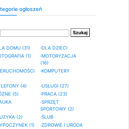
tegorie ogłoszeń
LA DOMU (31)
·
DLA DZIECI
OTOGRAFIA (1)
·
MOTORYZACJA
(16)
IERUCHOMOŚCI
·
KOMPUTERY
)
ELEFONY (4)
·
USŁUGI (27)
ÓŻNE (5)
·
PRACA (23)
AUKA
·
SPRZĘT
SPORTOWY (2)
UZYKA (2)
·
ŚLUB
YPOCZYNEK (1)
·
ZDROWIE I URODA