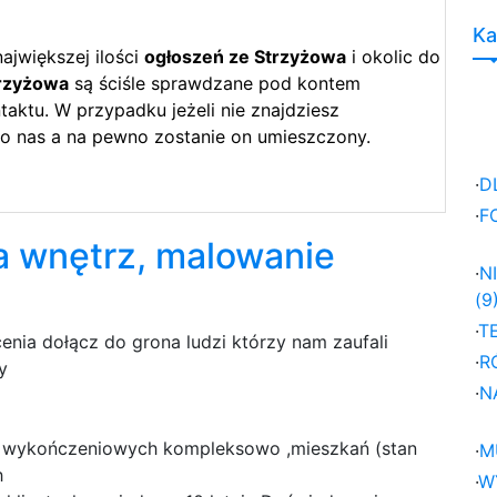
Ka
ajwiększej ilości
ogłoszeń ze Strzyżowa
i okolic do
trzyżowa
są ściśle sprawdzane pod kontem
aktu. W przypadku jeżeli nie znajdziesz
do nas a na pewno zostanie on umieszczony.
·
D
·
F
 wnętrz, malowanie
·
N
(9
·
T
nia dołącz do grona ludzi którzy nam zaufali
·
R
y
·
N
ług wykończeniowych kompleksowo ,mieszkań (stan
·
M
h
·
W