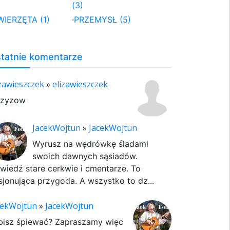
(3)
WIERZĘTA (1)
·
PRZEMYSŁ (5)
tatnie komentarze
izawieszczek
»
elizawieszczek
rzyzow
JacekWojtun
»
JacekWojtun
Wyrusz na wędrówkę śladami
swoich dawnych sąsiadów.
wiedź stare cerkwie i cmentarze. To
sjonująca przygoda. A wszystko to dz...
cekWojtun
»
JacekWojtun
bisz śpiewać? Zapraszamy więc