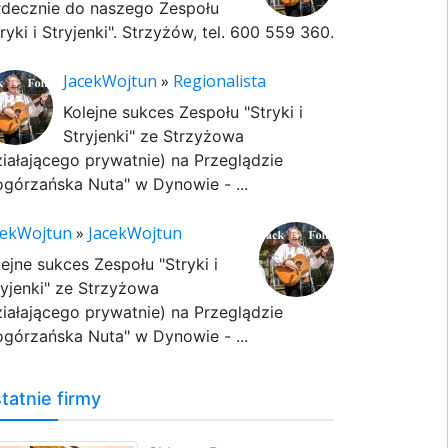
rdecznie do naszego Zespołu
ryki i Stryjenki". Strzyżów, tel. 600 559 360.
JacekWojtun
»
Regionalista
Kolejne sukces Zespołu "Stryki i
Stryjenki" ze Strzyżowa
ziałającego prywatnie) na Przeglądzie
ogórzańska Nuta" w Dynowie - ...
cekWojtun
»
JacekWojtun
lejne sukces Zespołu "Stryki i
ryjenki" ze Strzyżowa
ziałającego prywatnie) na Przeglądzie
ogórzańska Nuta" w Dynowie - ...
tatnie firmy