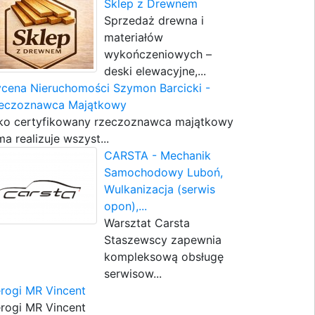
Sklep z Drewnem
Sprzedaż drewna i
materiałów
wykończeniowych –
deski elewacyjne,...
cena Nieruchomości Szymon Barcicki -
eczoznawca Majątkowy
ko certyfikowany rzeczoznawca majątkowy
ma realizuje wszyst...
CARSTA - Mechanik
Samochodowy Luboń,
Wulkanizacja (serwis
opon),...
Warsztat Carsta
Staszewscy zapewnia
kompleksową obsługę
serwisow...
erogi MR Vincent
erogi MR Vincent