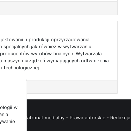
rojektowaniu i produkcji oprzyrządowania
i specjalnych jak również w wytwarzaniu
producentów wyrobów finalnych. Wytwarzała
do maszyn i urządzeń wymagających odtworzenia
i technologicznej.
ologii w
ania
oc (FAQ)
-
Patronat medialny
-
Prawa autorskie
-
Redakcja 
żywanie