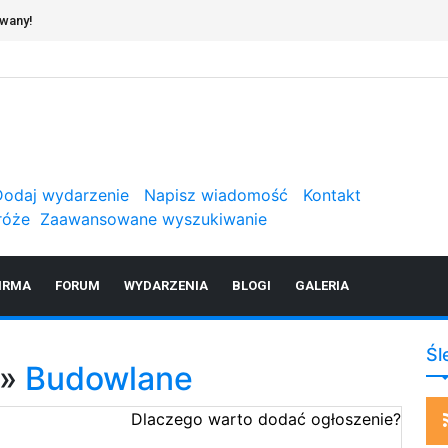
owany!
Dodaj wydarzenie
Napisz wiadomość
Kontakt
róże
Zaawansowane wyszukiwanie
IRMA
FORUM
WYDARZENIA
BLOGI
GALERIA
Śl
»
Budowlane
Dlaczego warto dodać ogłoszenie?