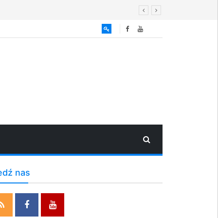
edź nas