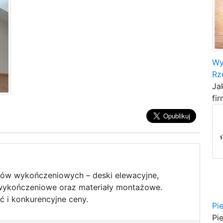
Wy
Rz
Ja
fir
łów wykończeniowych – deski elewacyjne,
y wykończeniowe oraz materiały montażowe.
ć i konkurencyjne ceny.
Pi
Pi