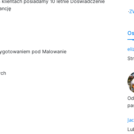
h klientach posiadamy 10 letnie Doświadczenie
ancję
·
Z
Os
el
rzygotowaniem pod Malowanie
St
ych
Od
pa
Ja
Lu