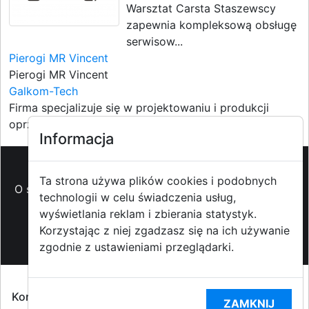
Warsztat Carsta Staszewscy
zapewnia kompleksową obsługę
serwisow...
Pierogi MR Vincent
Pierogi MR Vincent
Galkom-Tech
Firma specjalizuje się w projektowaniu i produkcji
oprzyrządowan...
Informacja
Ta strona używa plików cookies i podobnych
O strzyzowiak.pl
-
Reklama
-
Pomoc (FAQ)
-
Patronat
technologii w celu świadczenia usług,
medialny
-
Prawa autorskie
-
Redakcja i
wyświetlania reklam i zbierania statystyk.
kontakt
-
Współpraca z mediami
Korzystając z niej zgadzasz się na ich używanie
zgodnie z ustawieniami przeglądarki.
Copyright ©2009-2014 strzyzowiak.pl,
Korzystanie z Portalu oznacza akceptacją
Regulaminu
ZAMKNIJ