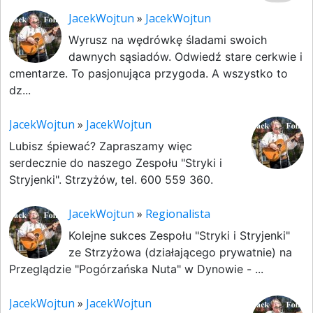
JacekWojtun
»
JacekWojtun
Wyrusz na wędrówkę śladami swoich
dawnych sąsiadów. Odwiedź stare cerkwie i
cmentarze. To pasjonująca przygoda. A wszystko to
dz...
JacekWojtun
»
JacekWojtun
Lubisz śpiewać? Zapraszamy więc
serdecznie do naszego Zespołu "Stryki i
Stryjenki". Strzyżów, tel. 600 559 360.
JacekWojtun
»
Regionalista
Kolejne sukces Zespołu "Stryki i Stryjenki"
ze Strzyżowa (działającego prywatnie) na
Przeglądzie "Pogórzańska Nuta" w Dynowie - ...
JacekWojtun
»
JacekWojtun