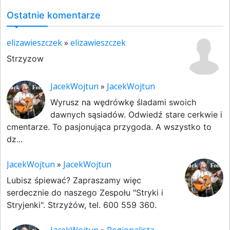
Ostatnie komentarze
elizawieszczek
»
elizawieszczek
Strzyzow
JacekWojtun
»
JacekWojtun
Wyrusz na wędrówkę śladami swoich
dawnych sąsiadów. Odwiedź stare cerkwie i
cmentarze. To pasjonująca przygoda. A wszystko to
dz...
JacekWojtun
»
JacekWojtun
Lubisz śpiewać? Zapraszamy więc
serdecznie do naszego Zespołu "Stryki i
Stryjenki". Strzyżów, tel. 600 559 360.