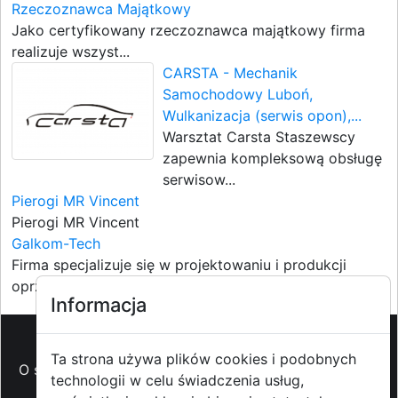
Rzeczoznawca Majątkowy
Jako certyfikowany rzeczoznawca majątkowy firma
realizuje wszyst...
CARSTA - Mechanik
Samochodowy Luboń,
Wulkanizacja (serwis opon),...
Warsztat Carsta Staszewscy
zapewnia kompleksową obsługę
serwisow...
Pierogi MR Vincent
Pierogi MR Vincent
Galkom-Tech
Firma specjalizuje się w projektowaniu i produkcji
oprzyrządowan...
Informacja
Ta strona używa plików cookies i podobnych
O strzyzowiak.pl
-
Reklama
-
Pomoc (FAQ)
-
Patronat
technologii w celu świadczenia usług,
medialny
-
Prawa autorskie
-
Redakcja i