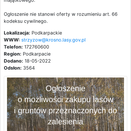
majątkowego.
Ogłoszenie nie stanowi oferty w rozumieniu art. 66
kodeksu cywilnego.
Lokalizacja:
Podkarpackie
WWW:
strzyzow@krosno.lasy.gov.pl
Telefon:
172760600
Region:
Podkarpacie
Dodano:
18-05-2022
Odsłon:
3564